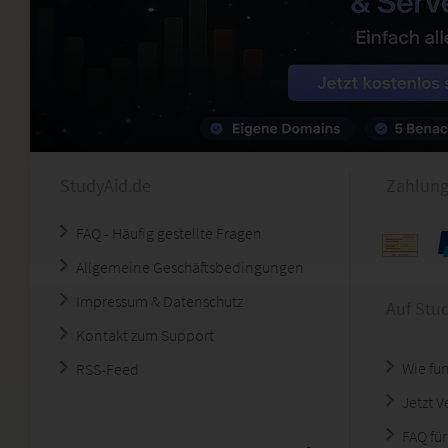
StudyAid.de
Zahlung
FAQ - Häufig gestellte Fragen
Allgemeine Geschäftsbedingungen
Impressum & Datenschutz
Auf Stu
Kontakt zum Support
Wie fun
RSS-Feed
Jetzt 
FAQ für