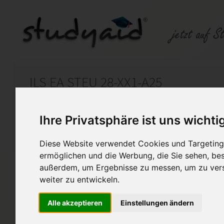
ILS EA STEU 28-XX1-A25
Auf StudyAid.de verkaufen
Kateg
Ihre Privatsphäre ist uns wichti
Diese Website verwendet Cookies und Targeting 
Startseite
Sonstiges
ermöglichen und die Werbung, die Sie sehen, bes
außerdem, um Ergebnisse zu messen, um zu ver
Praxiswissen Steuerrecht
weiter zu entwickeln.
Lösungen ILS Einsendeaufga
Diese Lösungen wurden von mi
Alle akzeptieren
Einstellungen ändern
Note 1 bewertet. Die Lösung k