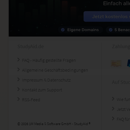
StudyAid.de
Zahlung
FAQ - Häufig gestellte Fragen
Allgemeine Geschäftsbedingungen
Impressum & Datenschutz
Auf Stu
Kontakt zum Support
Wie fun
RSS-Feed
Jetzt 
FAQ für
© 2026 1M Media & Software GmbH - StudyAid ®