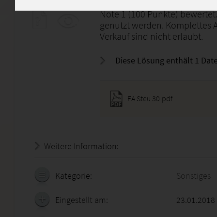
Diese Lösungen wurden von mi
Note 1 (100 Punkte) bewertet.
genutzt werden. Komplettes 
Verkauf sind nicht erlaubt.
Diese Lösung enthält 1 Date
EA Steu 30.pdf
Weitere Information:
19.07.2026 - 11:41:15
Kategorie:
Sonstiges
Eingestellt am:
23.01.2018