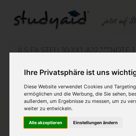
ILS EA STEU 30-XX1-A22 ***NOTE 1
Auf StudyAid.de verkaufen
Kateg
Ihre Privatsphäre ist uns wichti
Diese Website verwendet Cookies und Targeting 
Startseite
Sonstiges
ermöglichen und die Werbung, die Sie sehen, bes
außerdem, um Ergebnisse zu messen, um zu ver
Praxiswissen Steuerrecht ST
weiter zu entwickeln.
Lösungen ILS Einsendeaufga
Alle akzeptieren
Einstellungen ändern
Praxiswissen Steuerrecht