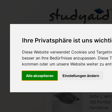
ILS Einsendeaufgab
Ihre Privatsphäre ist uns wicht
Diese Website verwendet Cookies und Targeting
Auf StudyAid.de verkau
besser an Ihre Bedürfnisse anzupassen. Diese
kommen oder um unsere Website weiter zu ent
Startseite
Sonstiges
Alle akzeptieren
Einstellungen ändern
PMOK09 
Note 1, sehr
100 Punkte 
Fernlehrer