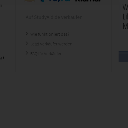
en
Auf StudyAid.de verkaufen
Wie funktioniert das?
Jetzt Verkäufer werden
FAQ für Verkäufer
d ®