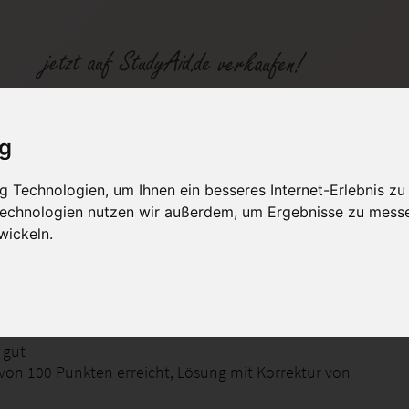
e PMOK 09-XX01
ig
 Technologien, um Ihnen ein besseres Internet-Erlebnis zu
fen
Kategorien
Studiengänge / Lehr
 Technologien nutzen wir außerdem, um Ergebnisse zu mess
wickeln.
Gekonnt moderieren (1)
 gut
von 100 Punkten erreicht, Lösung mit Korrektur von