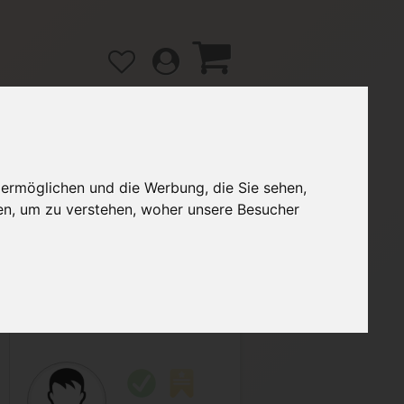
 ermöglichen und die Werbung, die Sie sehen,
gänge
Hilfe / FAQ
en, um zu verstehen, woher unsere Besucher
2,50 €
Verkäufer:
Isa_M