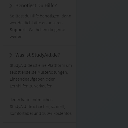
Benötigst Du Hilfe?
Solltest du Hilfe benötigen, dann
wende dich bitte an unseren
Support
. Wir helfen dir gerne
weiter!
Was ist StudyAid.de?
StudyAid.de ist eine Plattform um
selbst erstellte Musterlösungen,
Einsendeaufgaben oder
Lernhilfen zu verkaufen.
Jeder kann mitmachen.
StudyAid.de ist sicher, schnell,
komfortabel und 100% kostenlos.