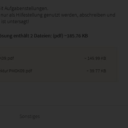
t Aufgabenstellungen.
 nur als Hilfestellung genutzt werden, abschreiben und
 ist untersagt!
ösung enthält 2 Dateien: (pdf) ~185.76 KB
09.pdf
~ 145.99 KB
ektur PMOK09.pdf
~ 39.77 KB
2026 - 08:50:41
Sonstiges