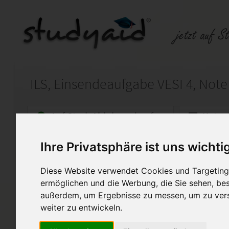
ILS, Einsendeaufgabe VESI 4, Note
Auf StudyAid.de verkaufen
Kateg
Ihre Privatsphäre ist uns wichti
Startseite
Sonstiges
Diese Website verwendet Cookies und Targeting 
Vermögensversicherung
ermöglichen und die Werbung, die Sie sehen, bes
außerdem, um Ergebnisse zu messen, um zu ver
Vesi 4 XX1 A09
Note 1
weiter zu entwickeln.