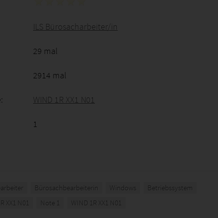
ILS Bürosacharbeiter/in
29 mal
2914 mal
:
WIND 1R XX1 N01
1
arbeiter
Bürosachbearbeiterin
Windows
Betriebssystem
R XX1 N01
Note 1
WIND 1R XX1 N01