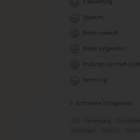
0 Bewertung
Studium:
Bisher verkauft:
Bisher aufgerufen:
Prüfungs-/Lernheft-Code
Benotung:
Enthaltene Schlagworte:
ILS
Fernlehrgang
Bürosachbe
Grundlagen
WIND 1 R
WIND 1