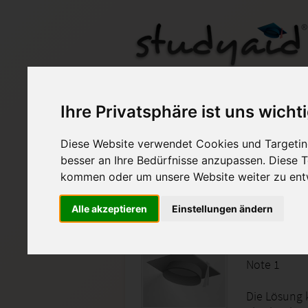
ILS, Einsendeaufgabe
Ihre Privatsphäre ist uns wicht
Diese Website verwendet Cookies und Targeting
Auf StudyAid.de verkau
besser an Ihre Bedürfnisse anzupassen. Diese
kommen oder um unsere Website weiter zu ent
Startseite
Sonstiges
Alle akzeptieren
Einstellungen ändern
Betriebs
Note 1
Die Lösung 