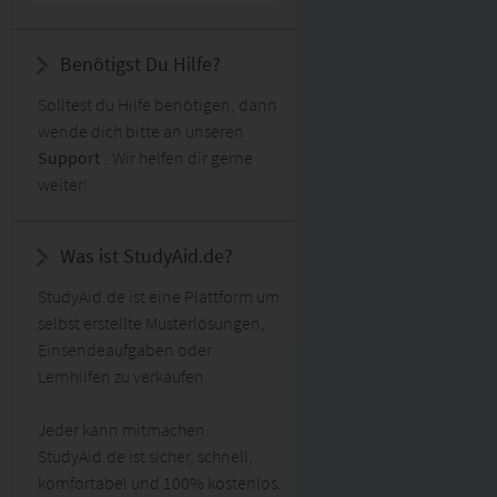
Benötigst Du Hilfe?
Solltest du Hilfe benötigen, dann
wende dich bitte an unseren
Support
. Wir helfen dir gerne
weiter!
Was ist StudyAid.de?
StudyAid.de ist eine Plattform um
selbst erstellte Musterlösungen,
Einsendeaufgaben oder
Lernhilfen zu verkaufen.
Jeder kann mitmachen.
StudyAid.de ist sicher, schnell,
komfortabel und 100% kostenlos.