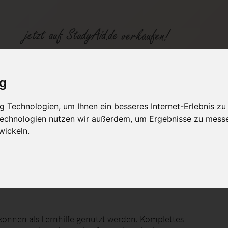
 WIND 1 R , Note 1
ig
 Technologien, um Ihnen ein besseres Internet-Erlebnis zu
fen
Kategorien
Studiengänge / Lehr
 Technologien nutzen wir außerdem, um Ergebnisse zu mess
wickeln.
system Windows - Grundlagen und erste Schritte
können als Lernhilfe genutzt werden. Komplettes