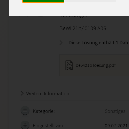
Über Deine positive Bewertun
Benotung: 1
BeWI 21b/ 0109 A06
Diese Lösung enthält 1 Date
bewi21b loesung.pdf
Weitere Information:
18.07.2026 - 17:55:36
Kategorie:
Sonstiges
Eingestellt am:
09.07.2021