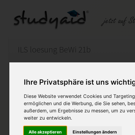
ILS loesung BeWi 21b
Auf StudyAid.de verkaufen
Kateg
Ihre Privatsphäre ist uns wichti
Startseite
Sonstiges
Diese Website verwendet Cookies und Targeting 
Grundlagen der Unternehme
ermöglichen und die Werbung, die Sie sehen, bes
außerdem, um Ergebnisse zu messen, um zu ver
Die Lösung soll zur Unterstü
weiter zu entwickeln.
dienen. Direktes Kopieren ode
Alle akzeptieren
Einstellungen ändern