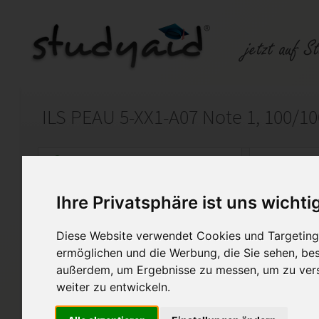
ILS PEAU 5-XX1-A07 Note 1, 100/1
Auf StudyAid.de verkaufen
Kateg
Ihre Privatsphäre ist uns wichti
Startseite
Sonstiges
Diese Website verwendet Cookies und Targeting 
Personalentlohnung und mo
ermöglichen und die Werbung, die Sie sehen, bes
außerdem, um Ergebnisse zu messen, um zu ver
Die Einsendeaufgabe behand
weiter zu entwickeln.
ILS Personalentlohnung und 