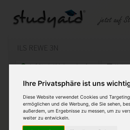
ILS REWE 3N
Auf StudyAid.de verkaufen
Kateg
Ihre Privatsphäre ist uns wichti
Startseite
Sonstiges
Diese Website verwendet Cookies und Targeting 
Wichtige allgemeine Vertrag
ermöglichen und die Werbung, die Sie sehen, bes
außerdem, um Ergebnisse zu messen, um zu ver
REWE 3N-XX1-K03
Note 1
weiter zu entwickeln.