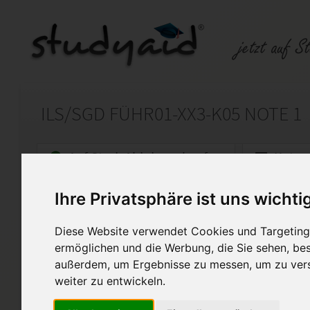
ILS/SGD FÜHR01-XX3-K05 NOTE 1
Auf StudyAid.de verkaufen
Kateg
Ihre Privatsphäre ist uns wichti
Startseite
Sonstiges
Diese Website verwendet Cookies und Targeting 
Grundlagen und Techniken d
ermöglichen und die Werbung, die Sie sehen, bes
außerdem, um Ergebnisse zu messen, um zu ver
Ich biete meine selbst erarbe
Einsendeaufgabe FÜHR01-XX3-
weiter zu entwickeln.