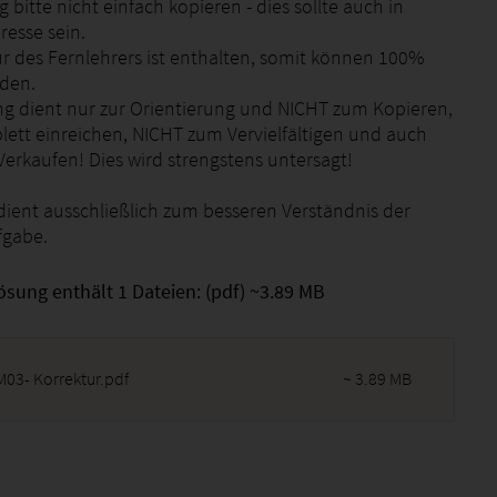
 bitte nicht einfach kopieren - dies sollte auch in
resse sein.
ur des Fernlehrers ist enthalten, somit können 100%
rden.
g dient nur zur Orientierung und NICHT zum Kopieren,
ett einreichen, NICHT zum Vervielfältigen und auch
erkaufen! Dies wird strengstens untersagt!
dient ausschließlich zum besseren Verständnis der
fgabe.
ösung enthält 1 Dateien: (pdf) ~3.89 MB
03- Korrektur.pdf
~ 3.89 MB
2026 - 12:40:53