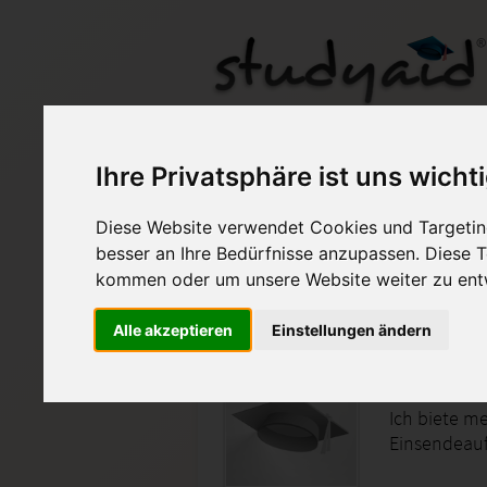
ILS/SGD GEOM03-XX1
Ihre Privatsphäre ist uns wicht
Diese Website verwendet Cookies und Targeting
Auf StudyAid.de verkau
besser an Ihre Bedürfnisse anzupassen. Diese
kommen oder um unsere Website weiter zu ent
Startseite
Sonstiges
Alle akzeptieren
Einstellungen ändern
Geometri
Ich biete me
Einsendeauf