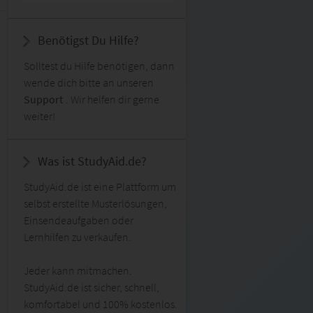
Benötigst Du Hilfe?
Solltest du Hilfe benötigen, dann
wende dich bitte an unseren
Support
. Wir helfen dir gerne
weiter!
Was ist StudyAid.de?
StudyAid.de ist eine Plattform um
selbst erstellte Musterlösungen,
Einsendeaufgaben oder
Lernhilfen zu verkaufen.
Jeder kann mitmachen.
StudyAid.de ist sicher, schnell,
komfortabel und 100% kostenlos.