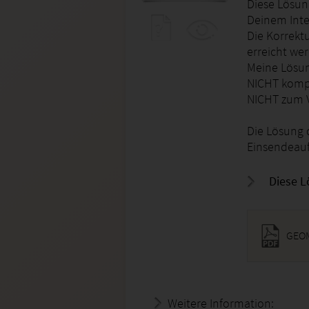
Diese Lösung
Deinem Inte
Die Korrekt
erreicht we
Meine Lösun
NICHT kompl
NICHT zum V
Die Lösung 
Einsendeau
Diese L
GEOM
Weitere Information:
20.07.