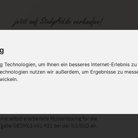
-K21 NOTE 2
ig
 Technologien, um Ihnen ein besseres Internet-Erlebnis zu
fen
Kategorien
Studiengänge / Lehr
 Technologien nutzen wir außerdem, um Ergebnisse zu mess
wickeln.
e - Streckenverhältnisse, Ähnlichkeit, Kreis
ine selbst erarbeitete Musterlösung für die
gabe GEOM03-XX1-K21 bei der ILS/SGD an.