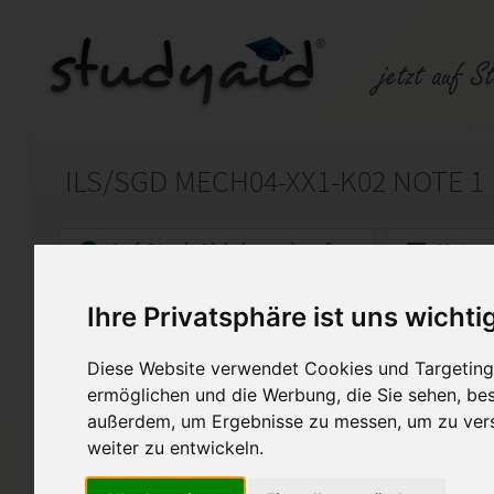
ILS/SGD MECH04-XX1-K02 NOTE 1
Auf StudyAid.de verkaufen
Kateg
Ihre Privatsphäre ist uns wichti
Startseite
Sonstiges
Diese Website verwendet Cookies und Targeting 
Kinematik 2
ermöglichen und die Werbung, die Sie sehen, bes
außerdem, um Ergebnisse zu messen, um zu ver
Ich biete meine selbst erarbe
Einsendeaufgabe MECH04-XX1-
weiter zu entwickeln.