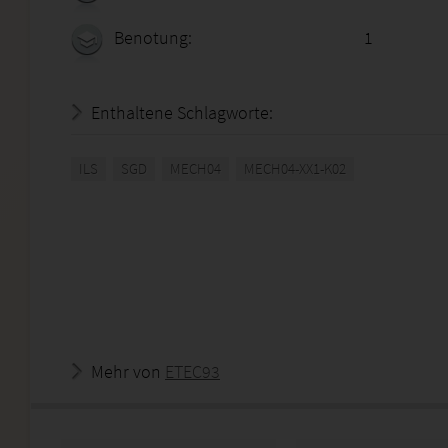
Benotung:
1
Enthaltene Schlagworte:
ILS
SGD
MECH04
MECH04-XX1-K02
Mehr von
ETEC93