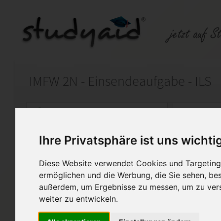
IMFW 2N - Einsendeaufgabe - ILS
Auf StudyAid.de verkaufen
Kateg
Ihre Privatsphäre ist uns wichti
Startseite
Sonstiges
Diese Website verwendet Cookies und Targeting 
Organisation und Finanzieru
ermöglichen und die Werbung, die Sie sehen, bes
außerdem, um Ergebnisse zu messen, um zu ver
Ich biete hier meine Aufgaben
weiter zu entwickeln.
Einsendeaufgabe zum Studien
die von Fernschulen wie ILS 