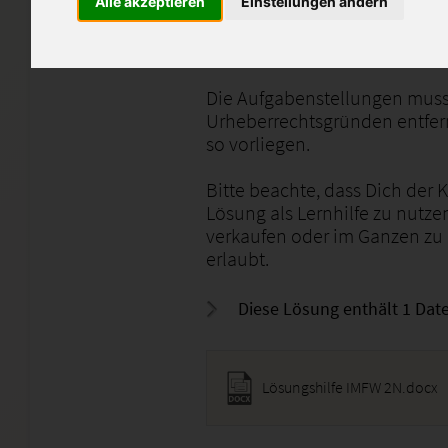
Alle akzeptieren
Einstellungen ändern
Hierbei ging es um den Berei
Finanzierung in der Immobilie
Die Aufgabenstellungen muss
Urheberrechtsgründen entfern
so vorliegen.
Bitte beachte, dass Dich der 
Lösung als Lernhilfe zu nutze
verkaufen oder im Ganzen zu
erlaubt.
Diese Lösung enthält 1 Date
Lösungshilfe IMFW 2N.docx