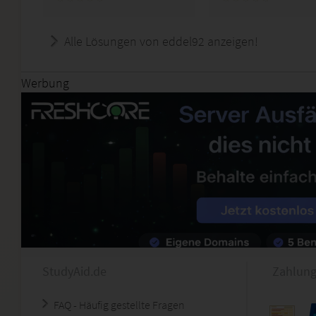
Alle Lösungen von eddel92 anzeigen!
Werbung
StudyAid.de
Zahlung
FAQ - Häufig gestellte Fragen