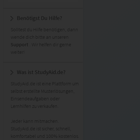
Benötigst Du Hilfe?
Solltest du Hilfe benötigen, dann
wende dich bitte an unseren
Support
. Wir helfen dir gerne
weiter!
Was ist StudyAid.de?
StudyAid.de ist eine Plattform um
selbst erstellte Musterlösungen,
Einsendeaufgaben oder
Lernhilfen zu verkaufen.
Jeder kann mitmachen.
StudyAid.de ist sicher, schnell,
komfortabel und 100% kostenlos.