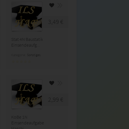
3,49 €
Stat 4N Baustatik
Einsendeaufg...
Kategorie:
Sonstiges
2,99 €
KoBe 1N
Einsendeaufgabe
Maschi...