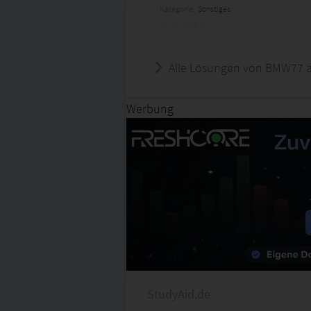
Kategorie:
Sonstiges
Alle Lösungen von BMW77 a
Werbung
StudyAid.de