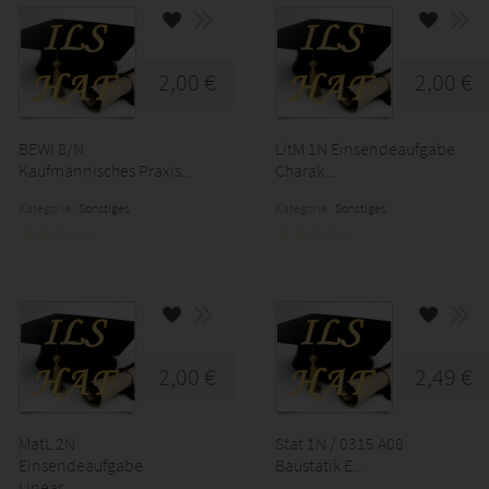
2,00 €
2,00 €
BEWI 8/N
LitM 1N Einsendeaufgabe
Kaufmännisches Praxis...
Charak...
Kategorie:
Sonstiges
Kategorie:
Sonstiges
2,00 €
2,49 €
MatL 2N
Stat 1N / 0315 A08
Einsendeaufgabe
Baustatik E...
Linear...