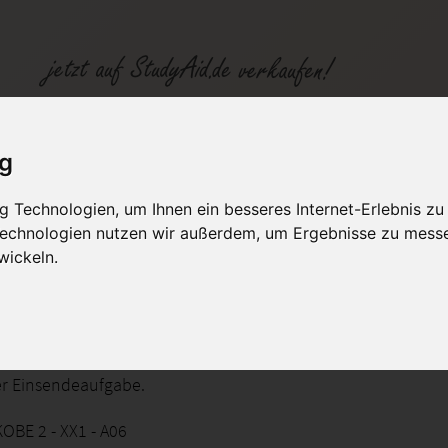
KOBE 2 Einsendeaufgabe Maschinenelemente ILS HAF Note 1
ig
 Technologien, um Ihnen ein besseres Internet-Erlebnis zu
fen
Kategorien
Studiengänge / Lehr
 Technologien nutzen wir außerdem, um Ergebnisse zu mess
wickeln.
aschinenelemente, Schweiß-, Löt- und Klebverbindungen
er Einsendeaufgabe.
OBE 2 - XX1 - A06