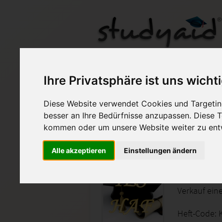
Ihre Privatsphäre ist uns wicht
Diese Website verwendet Cookies und Targeting
Auf StudyAid.de verkau
besser an Ihre Bedürfnisse anzupassen. Diese
kommen oder um unsere Website weiter zu ent
Startseite
Sonstiges
Alle akzeptieren
Einstellungen ändern
KOBE 2, M
Verkauf ein
Heft-Code: K