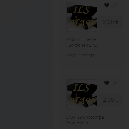
2,00 €
MatS 8N Lineare
Funktionen Ein...
Kategorie:
Sonstiges
2,00 €
ENAN 19 Choosing a
Product Ein...