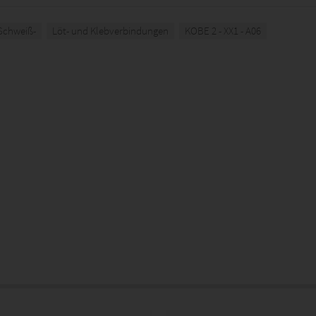
Schweiß-
Löt- und Klebverbindungen
KOBE 2 - XX1 - A06