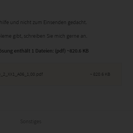
nhilfe und nicht zum Einsenden gedacht.
bleme gibt, schreiben Sie mich gerne an.
ösung enthält 1 Dateien: (pdf) ~820.6 KB
_2_XX1_A06_1,00.pdf
~ 820.6 KB
2026 - 11:25:37
Sonstiges