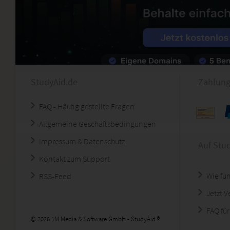
StudyAid.de
Zahlung
FAQ - Häufig gestellte Fragen
Allgemeine Geschäftsbedingungen
Impressum & Datenschutz
Auf Stu
Kontakt zum Support
Wie fun
RSS-Feed
Jetzt 
FAQ für
© 2026 1M Media & Software GmbH - StudyAid ®