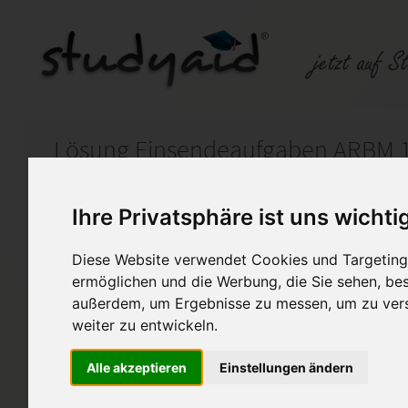
Lösung Einsendeaufgaben ARBM 1
Auf StudyAid.de verkaufen
Kateg
Ihre Privatsphäre ist uns wichti
Diese Website verwendet Cookies und Targeting 
Startseite
Sonstiges
ermöglichen und die Werbung, die Sie sehen, bes
außerdem, um Ergebnisse zu messen, um zu ver
Lern und Arbeitsmethodik
weiter zu entwickeln.
Ich biete hier meine korrigie
Alle akzeptieren
Einstellungen ändern
mit der Note 1 bewertet.
Ich bitte euch meine Arbeit 