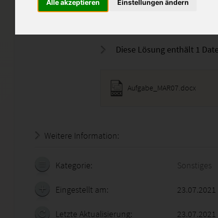
Alle akzeptieren
Einstellungen ändern
Meine Lösungen sollen nur ei
und dürfen nicht kopiert wer
Diese Lösung enthält 1 Date
Aufgabe_MAR07.docx
Weitere Information:
18.07.2026 - 17:57:55
Kategorie:
Sonstiges
Eingestellt am:
23.07.2021
Letzte Aktualisierung:
23.07.2021