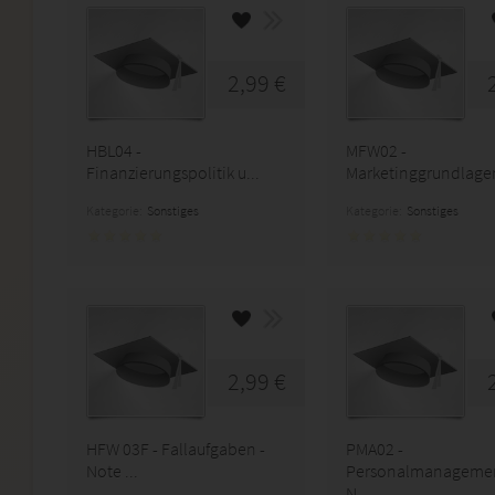
2,99 €
HBL04 -
MFW02 -
Finanzierungspolitik u...
Marketinggrundlagen 
Kategorie:
Sonstiges
Kategorie:
Sonstiges
2,99 €
HFW 03F - Fallaufgaben -
PMA02 -
Note ...
Personalmanagemen
N...