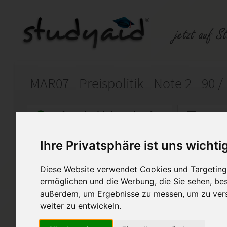
Auf StudyAid.de verkaufen
Kateg
Ihre Privatsphäre ist uns wichti
Startseite
Sonstiges
Diese Website verwendet Cookies und Targeting 
Preispolitik
ermöglichen und die Werbung, die Sie sehen, bes
außerdem, um Ergebnisse zu messen, um zu ver
Ich biete hier meine Lösunge
(IHK).
weiter zu entwickeln.
Bewertet wurde sie mit der No