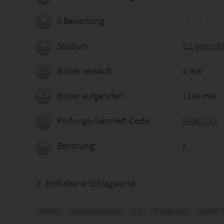
0 Bewertung
Studium:
ILS geprüft
Bisher verkauft:
4 mal
Bisher aufgerufen:
1134 mal
Prüfungs-/Lernheft-Code:
MAR07 XX
Benotung:
2
Enthaltene Schlagworte:
MAR07
Handelsfachwirt
ILS
Preispolitik
MAR07 X