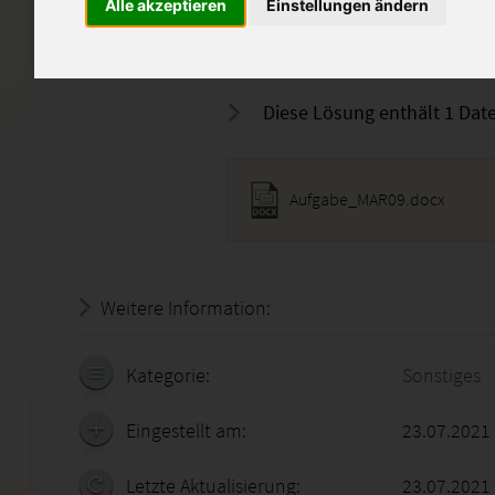
Alle akzeptieren
Einstellungen ändern
Meine Lösungen sollen nur ei
und dürfen nicht kopiert wer
Diese Lösung enthält 1 Date
Aufgabe_MAR09.docx
Weitere Information:
20.07.2026 - 22:04:59
Kategorie:
Sonstiges
Eingestellt am:
23.07.2021
Letzte Aktualisierung:
23.07.2021