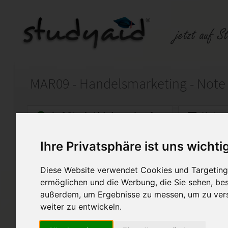
Auf StudyAid.de verkaufen
Kateg
Ihre Privatsphäre ist uns wichti
Startseite
Sonstiges
Diese Website verwendet Cookies und Targeting 
Handelsmarketing
ermöglichen und die Werbung, die Sie sehen, bes
außerdem, um Ergebnisse zu messen, um zu ver
Ich biete hier meine Lösunge
(IHK).
weiter zu entwickeln.
Bewertet wurde sie mit der No