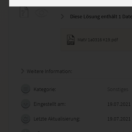
liegen weiterhin beim Autor.
Diese Lösung enthält 1 Date
MatV 1a0316 K19.pdf
Weitere Information:
22.07.2026 - 06:50:16
Kategorie:
Sonstiges
Eingestellt am:
19.07.2021
Letzte Aktualisierung:
19.07.2021