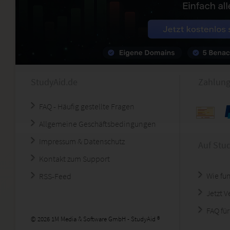
StudyAid.de
Zahlung
FAQ - Häufig gestellte Fragen
Allgemeine Geschäftsbedingungen
Impressum & Datenschutz
Auf Stu
Kontakt zum Support
Wie fun
RSS-Feed
Jetzt 
FAQ für
© 2026 1M Media & Software GmbH - StudyAid ®