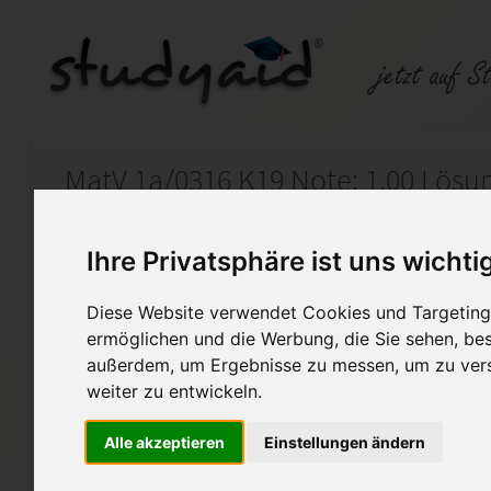
Auf StudyAid.de verkaufen
Kateg
Ihre Privatsphäre ist uns wichti
Diese Website verwendet Cookies und Targeting 
Startseite
Sonstiges
ermöglichen und die Werbung, die Sie sehen, bes
außerdem, um Ergebnisse zu messen, um zu ver
MatV 1a/0316 K19 Note: 1.0
weiter zu entwickeln.
Der Inhalt sollte lediglich al
Alle akzeptieren
Einstellungen ändern
Eine Übernahme der Inhalte 1:
Die Verbreitung dieser Unterla