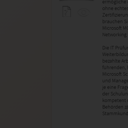
ermögliche 
ohne echtes
Zertifizieru
brauchen Si
Microsoft M
Networking
Die IT Prüfu
Weiterbildu
bezahlte Arb
führenden, 
Microsoft S
und Managem
je eine Fra
der Schulun
kompetent 
Behörden zä
Stammkund