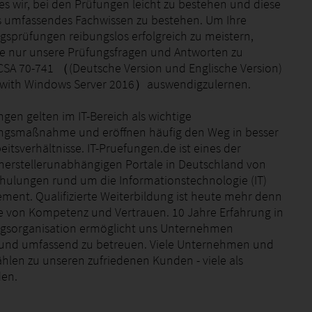
es wir, bei den Prüfungen leicht zu bestehen und diese
 umfassendes Fachwissen zu bestehen. Um Ihre
ngsprüfungen reibungslos erfolgreich zu meistern,
e nur unsere Prüfungsfragen und Antworten zu
CSA 70-741 （(Deutsche Version und Englische Version)
 with Windows Server 2016）auswendigzulernen.
ngen gelten im IT-Bereich als wichtige
ngsmaßnahme und eröffnen häufig den Weg in besser
eitsverhältnisse. IT-Pruefungen.de ist eines der
herstellerunabhängigen Portale in Deutschland von
chulungen rund um die Informationstechnologie (IT)
ent. Qualifizierte Weiterbildung ist heute mehr denn
ge von Kompetenz und Vertrauen. 10 Jahre Erfahrung in
gsorganisation ermöglicht uns Unternehmen
und umfassend zu betreuen. Viele Unternehmen und
hlen zu unseren zufriedenen Kunden - viele als
en.