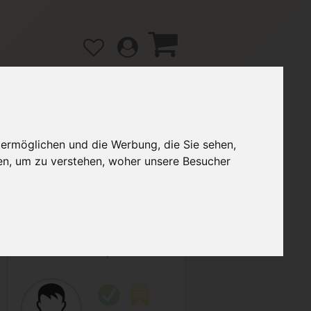
 ermöglichen und die Werbung, die Sie sehen,
gänge
Hilfe / FAQ
en, um zu verstehen, woher unsere Besucher
55,00 €
Verkäufer:
benjaminbauer