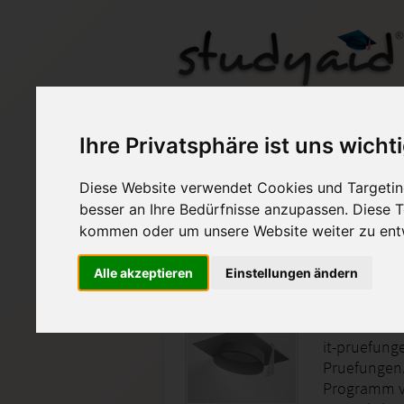
MCSA 2016 Exam 70-7
Ihre Privatsphäre ist uns wicht
Diese Website verwendet Cookies und Targeting
Auf StudyAid.de verkau
besser an Ihre Bedürfnisse anzupassen. Diese
kommen oder um unsere Website weiter zu ent
Startseite
Sonstiges
Alle akzeptieren
Einstellungen ändern
Prüfungs
it-pruefung
Pruefungen.
Programm vo