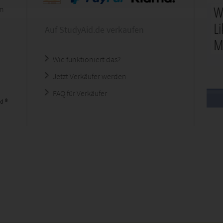
en
Auf StudyAid.de verkaufen
Wie funktioniert das?
Jetzt Verkäufer werden
FAQ für Verkäufer
d ®