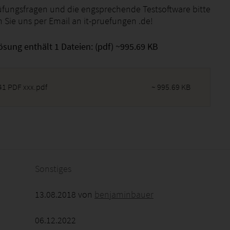
rüfungsfragen und die engsprechende Testsoftware bitte
 Sie uns per Email an it-pruefungen .de!
ösung enthält 1 Dateien: (pdf) ~995.69 KB
41 PDF xxx.pdf
~ 995.69 KB
2026 - 10:42:23
Sonstiges
13.08.2018 von
benjaminbauer
06.12.2022