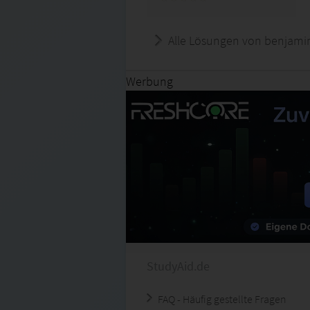
Alle Lösungen von benjami
Werbung
StudyAid.de
FAQ - Häufig gestellte Fragen