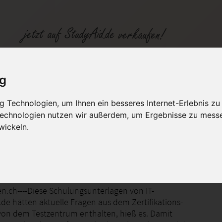
41 orig.Prüfungsfragen
ig
 Technologien, um Ihnen ein besseres Internet-Erlebnis zu
fen
Kategorien
Studiengänge / Lehr
 Technologien nutzen wir außerdem, um Ergebnisse zu mess
wickeln.
vorbereitung 70-741 braindump
en.ch----Diese Schulungsunterlagen von IT-
de hätten aktuelle Fragen aus dem Zertifikations-
n dem Testzentrum enthalten, hieß es. Damit