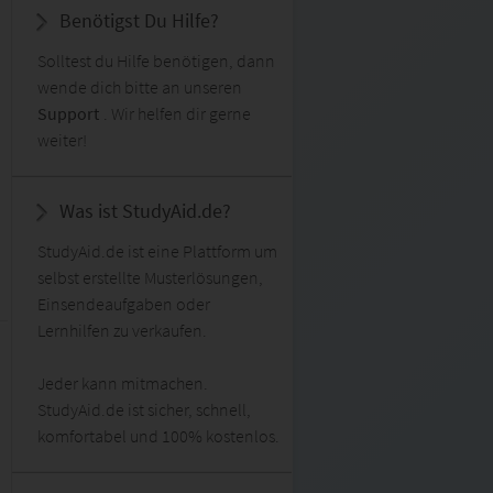
Benötigst Du Hilfe?
Solltest du Hilfe benötigen, dann
wende dich bitte an unseren
Support
. Wir helfen dir gerne
weiter!
Was ist StudyAid.de?
StudyAid.de ist eine Plattform um
selbst erstellte Musterlösungen,
Einsendeaufgaben oder
Lernhilfen zu verkaufen.
Jeder kann mitmachen.
StudyAid.de ist sicher, schnell,
komfortabel und 100% kostenlos.