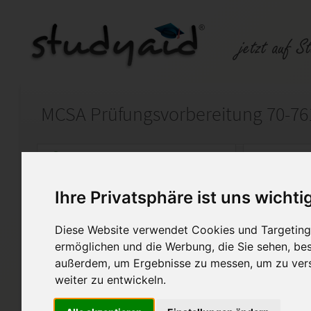
Auf StudyAid.de verkaufen
Kateg
Ihre Privatsphäre ist uns wichti
Startseite
Sonstiges
Diese Website verwendet Cookies und Targeting 
Querying Data with Transact-SQL
ermöglichen und die Werbung, die Sie sehen, bes
außerdem, um Ergebnisse zu messen, um zu ver
IT-Pruefungen.ch-Unsere Prü
weiter zu entwickeln.
Prüfungsvorbereitung zu Micr
761（(Deutsch,Englisch) Que