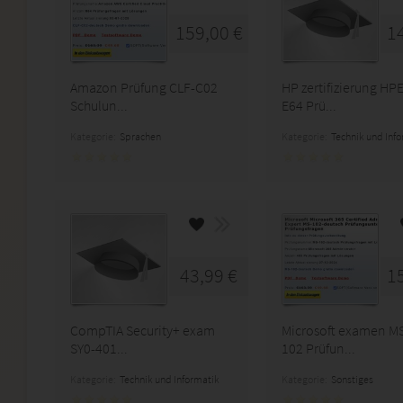
159,00 €
1
Amazon Prüfung CLF-C02
HP zertifizierung HP
Schulun...
E64 Prü...
Kategorie:
Sprachen
Kategorie:
Technik und Inf
43,99 €
1
CompTIA Security+ exam
Microsoft examen M
SY0-401...
102 Prüfun...
Kategorie:
Technik und Informatik
Kategorie:
Sonstiges