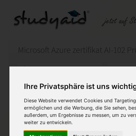
Microsoft Azure zertifikat AI-102 P
Auf StudyAid.de verkaufen
Kateg
Ihre Privatsphäre ist uns wichti
Startseite
Sonstiges
Diese Website verwendet Cookies und Targeting 
IT-Prüfungsvorbereitung AI-102 Schulungsfragen 
ermöglichen und die Werbung, die Sie sehen, bes
außerdem, um Ergebnisse zu messen, um zu ver
----IT-pruefungen.de----Die P
weiter zu entwickeln.
Prüfungsvorbereitung auf Mic
AI-102 Unterlagen und Mater