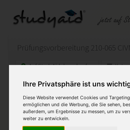
Auf StudyAid.de verkaufen
Kateg
Ihre Privatsphäre ist uns wichti
Startseite
Sonstiges
Diese Website verwendet Cookies und Targeting 
ccna Prüfungsfragen 210-065 Impleme
ermöglichen und die Werbung, die Sie sehen, bes
Diese übungstest Prüfungsun
außerdem, um Ergebnisse zu messen, um zu ver
ITpruefungsfragen.de hätten 
weiter zu entwickeln.
Zertifikations-Programm von