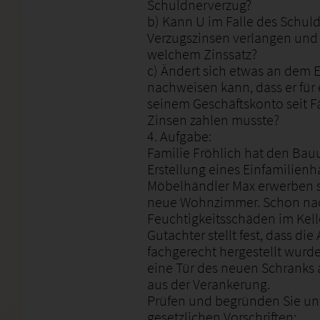
Schuldnerverzug?
b) Kann U im Falle des Schul
Verzugszinsen verlangen und
welchem Zinssatz?
c) Ändert sich etwas an dem 
nachweisen kann, dass er für
seinem Geschäftskonto seit Fä
Zinsen zahlen musste?
4. Aufgabe:
Familie Fröhlich hat den Bau
Erstellung eines Einfamilienh
Möbelhändler Max erwerben s
neue Wohnzimmer. Schon nac
Feuchtigkeitsschäden im Kell
Gutachter stellt fest, dass di
fachgerecht hergestellt wurd
eine Tür des neuen Schranks 
aus der Verankerung.
Prüfen und begründen Sie unt
gesetzlichen Vorschriften: