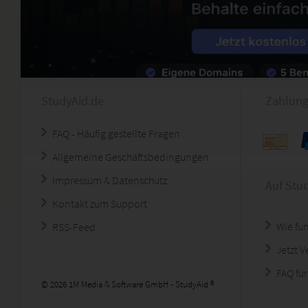
StudyAid.de
Zahlung
FAQ - Häufig gestellte Fragen
Allgemeine Geschäftsbedingungen
Impressum & Datenschutz
Auf Stu
Kontakt zum Support
Wie fun
RSS-Feed
Jetzt 
FAQ für
© 2026 1M Media & Software GmbH - StudyAid ®