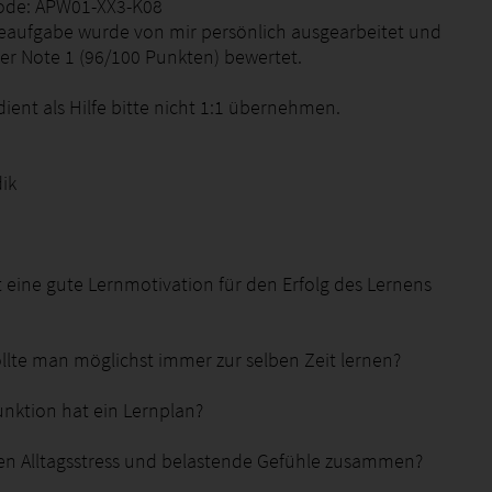
Code: APW01-XX3-K08
eaufgabe wurde von mir persönlich ausgearbeitet und
er Note 1 (96/100 Punkten) bewertet.
ient als Hilfe bitte nicht 1:1 übernehmen.
ik
t eine gute Lernmotivation für den Erfolg des Lernens
llte man möglichst immer zur selben Zeit lernen?
unktion hat ein Lernplan?
en Alltagsstress und belastende Gefühle zusammen?