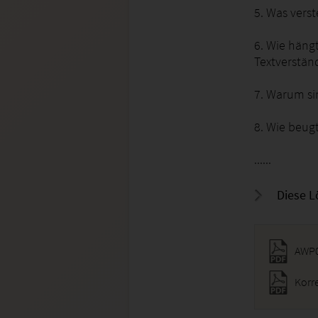
5. Was vers
6. Wie häng
Textverstä
7. Warum si
8. Wie beug
......
Diese L
AWP0
Korr