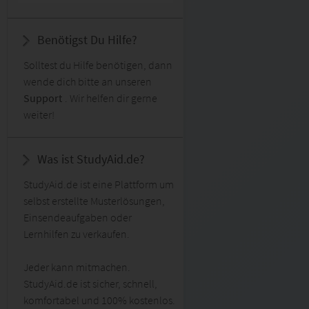
Benötigst Du Hilfe?
Solltest du Hilfe benötigen, dann
wende dich bitte an unseren
Support
. Wir helfen dir gerne
weiter!
Was ist StudyAid.de?
StudyAid.de ist eine Plattform um
selbst erstellte Musterlösungen,
Einsendeaufgaben oder
Lernhilfen zu verkaufen.
Jeder kann mitmachen.
StudyAid.de ist sicher, schnell,
komfortabel und 100% kostenlos.