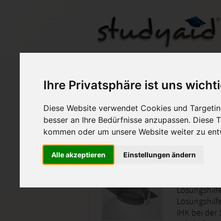
SGD Einsendeaufgab
Ihre Privatsphäre ist uns wicht
Diese Website verwendet Cookies und Targeting
Auf StudyAid.de verkau
besser an Ihre Bedürfnisse anzupassen. Diese
kommen oder um unsere Website weiter zu ent
Startseite
Sonstiges
Alle akzeptieren
Einstellungen ändern
Lernmet
Lösungshil
Lösungshilf
IHK bei der