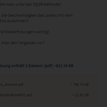
teht man unter der SQ3R-Methode?
t die Geschwindigkeit des Lesens mit dem
ndnis zusammen?
nd Wiederholungen wichtig?
t man den Vergessen vor?
ösung enthält 2 Dateien: (pdf) ~821.34 KB
1_Antwort.pdf
~ 798.73 KB
ekturblatt AWP01.pdf
~ 22.61 KB