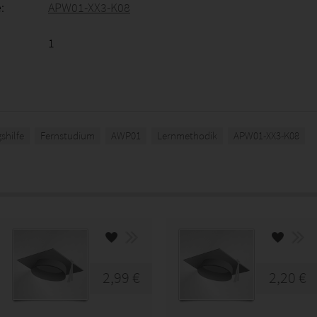
:
APW01-XX3-K08
1
shilfe
Fernstudium
AWP01
Lernmethodik
APW01-XX3-K08
2,99 €
2,20 €