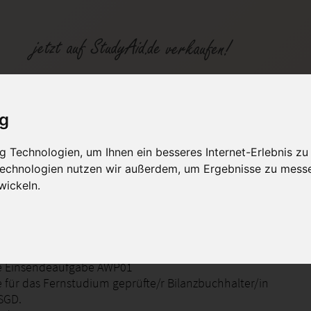
e AWP01 - Lernmethodik
ig
 Technologien, um Ihnen ein besseres Internet-Erlebnis zu
fen
Kategorien
Studiengänge / Lehr
 Technologien nutzen wir außerdem, um Ergebnisse zu mess
wickeln.
hodik
fe Einsendeaufgabe AWP01
e für das Fernstudium geprüfte/r Bilanzbuchhalter/in
 SGD.