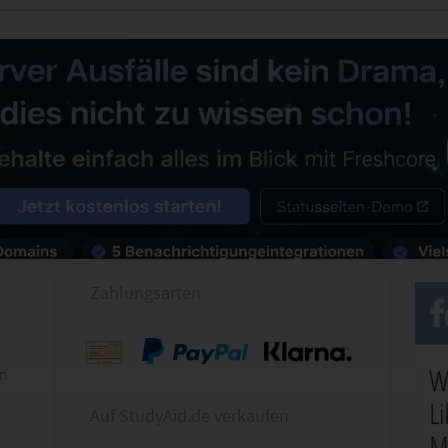
Zahlungsarten
en
Auf StudyAid.de verkaufen