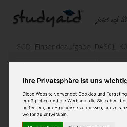
SGD_Einsendeaufgabe_DAS01_K
Auf StudyAid.de verkaufen
Kateg
Ihre Privatsphäre ist uns wichti
Startseite
Sonstiges
Diese Website verwendet Cookies und Targeting 
Buchführung und Bilanzieru
ermöglichen und die Werbung, die Sie sehen, bes
außerdem, um Ergebnisse zu messen, um zu ver
Note1; 92 von 100 Punkten mit 
weiter zu entwickeln.
Diese Lösung enthält 1 Date