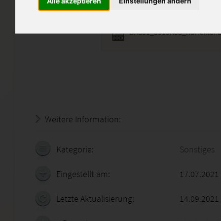
Alle akzeptieren
Einstellungen ändern
DAS01_0919K06_Korrektur.
Weitere Information:
20.07.2026 - 05:28:10
Kategorie:
Sonstiges
Eingestellt am:
17.07.2021
Letzte Aktualisierung:
14.09.2021