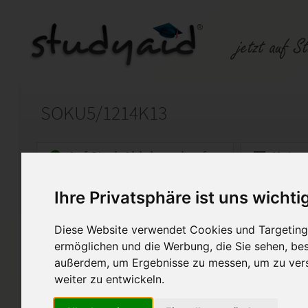
SOKU5/1214K13
Auf StudyAid.de verkaufen
Kateg
Ihre Privatsphäre ist uns wichti
Startseite
Sonstiges
Diese Website verwendet Cookies und Targeting 
Note 2
ermöglichen und die Werbung, die Sie sehen, bes
außerdem, um Ergebnisse zu messen, um zu ver
Die Korrektur des Fernlehrers i
weiter zu entwickeln.
Sollte das Cover keine 1,00 v