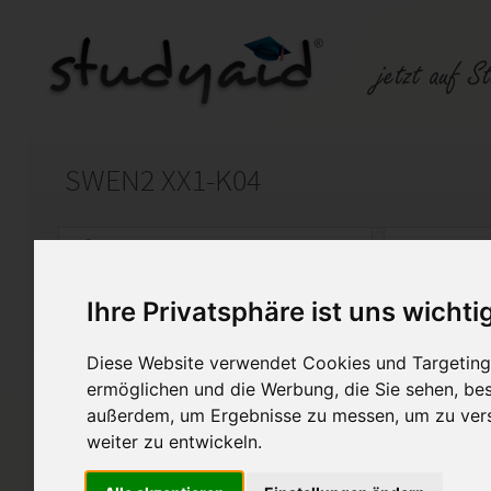
SWEN2 XX1-K04
Auf StudyAid.de verkaufen
Kateg
Ihre Privatsphäre ist uns wichti
Startseite
Sonstiges
Diese Website verwendet Cookies und Targeting 
Software Engineering - Vor
ermöglichen und die Werbung, die Sie sehen, bes
außerdem, um Ergebnisse zu messen, um zu ver
Musterlösung der Einsendeau
weiter zu entwickeln.
Lernheft.