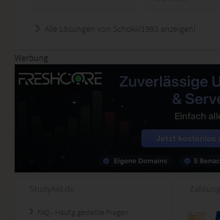
Alle Lösungen von Schokiii1993 anzeigen!
Werbung
StudyAid.de
Zahlung
FAQ - Häufig gestellte Fragen