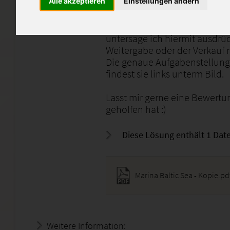
Alle akzeptieren
Einstellungen ändern
Bitte verwende diese Lösung n
oder Denkanstoß. Das direkte
untersage ich hiermit ausdrüc
Weitergabe oder der Verkauf n
Die genaue Aufgabenstellung 
findest sie links unterm Bild.
Lasst mir gerne eine Bewertu
geholfen hat :)
Diese Lösung enthält 1 Date
Marina Baltic Sea - Kopie.pd
Weitere Information:
18.07.2026 - 17:11:43