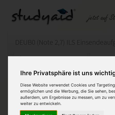
DEUB0 (Note 2,7) ILS Einsendeauf
Auf StudyAid.de verkaufen
Kateg
Ihre Privatsphäre ist uns wichti
Startseite
Sprachen
Diese Website verwendet Cookies und Targeting 
Einführung in den Umgang m
ermöglichen und die Werbung, die Sie sehen, bes
außerdem, um Ergebnisse zu messen, um zu ver
Dies ist meine Einsendeaufga
weiter zu entwickeln.
einer 3+. Mit dem Hinweis des 
erreichen.