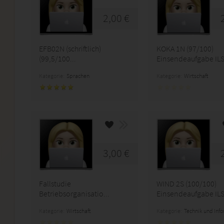
2,00 €
EFB02N (schriftlich)
KOKA 1N (97/100)
(99,5/100...
Einsendeaufgabe IL
Kategorie:
Sprachen
Kategorie:
Wirtschaft
3,00 €
Fallstudie
WIND 2S (100/100)
Betriebsorganisatio...
Einsendeaufgabe IL
Kategorie:
Wirtschaft
Kategorie:
Technik und Inf