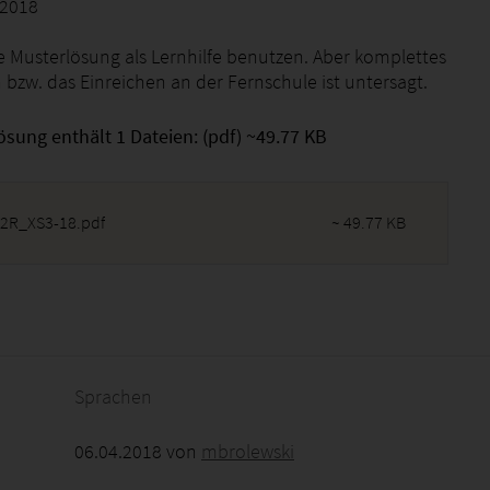
 2018
ie Musterlösung als Lernhilfe benutzen. Aber komplettes
 bzw. das Einreichen an der Fernschule ist untersagt.
ösung enthält 1 Dateien: (pdf) ~49.77 KB
2R_XS3-18.pdf
~ 49.77 KB
2026 - 09:31:21
Sprachen
06.04.2018 von
mbrolewski