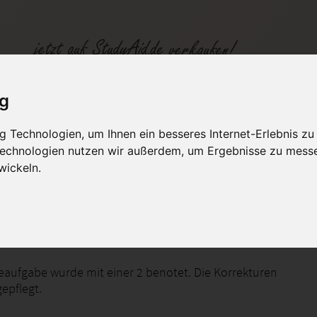
ig
e Englisch EFB02R-XS
 Technologien, um Ihnen ein besseres Internet-Erlebnis zu
 Technologien nutzen wir außerdem, um Ergebnisse zu mess
fen
Kategorien
Studiengänge / Lehr
wickeln.
 für den Beruf 2
eaufgabe wurde mit einer 2 benotet. Die Korrekturen
epflegt.