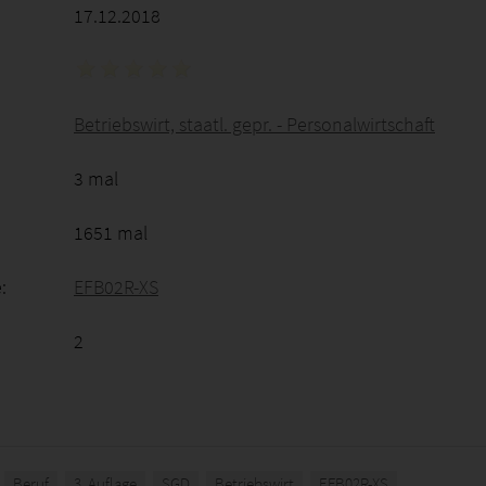
17.12.2018
Betriebswirt, staatl. gepr. - Personalwirtschaft
3 mal
1651 mal
:
EFB02R-XS
2
Beruf
3. Auflage
SGD
Betriebswirt
EFB02R-XS