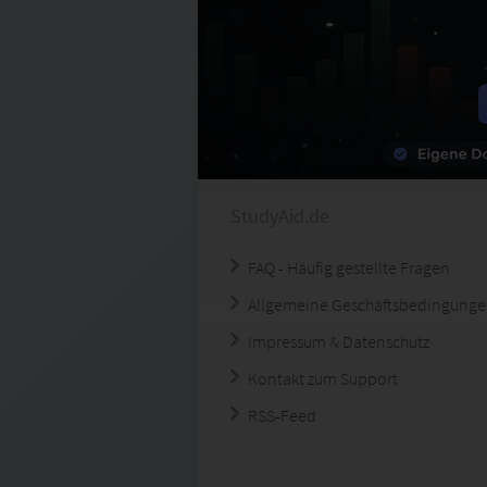
StudyAid.de
FAQ - Häufig gestellte Fragen
Allgemeine Geschäftsbedingung
Impressum & Datenschutz
Kontakt zum Support
RSS-Feed