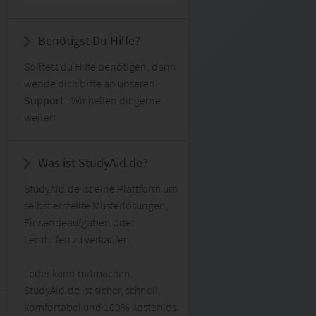
Benötigst Du Hilfe?
Solltest du Hilfe benötigen, dann
wende dich bitte an unseren
Support
. Wir helfen dir gerne
weiter!
Was ist StudyAid.de?
StudyAid.de ist eine Plattform um
selbst erstellte Musterlösungen,
Einsendeaufgaben oder
Lernhilfen zu verkaufen.
Jeder kann mitmachen.
StudyAid.de ist sicher, schnell,
komfortabel und 100% kostenlos.