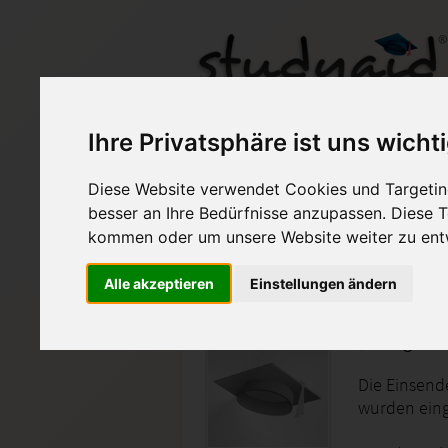
Ihre Privatsphäre ist uns wicht
SGD Einsendeaufgab
Diese Website verwendet Cookies und Targeting
besser an Ihre Bedürfnisse anzupassen. Diese
Auf StudyAid.de verkau
kommen oder um unsere Website weiter zu ent
Alle akzeptieren
Einstellungen ändern
Startseite
Sprachen
Englisch
Die Einsend
wurden eing