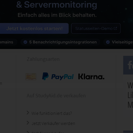
Zahlungsarten
en
Auf StudyAid.de verkaufen
Wie funktioniert das?
Jetzt Verkäufer werden