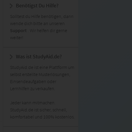
Benötigst Du Hilfe?
Solltest du Hilfe benötigen, dann
wende dich bitte an unseren
Support
. Wir helfen dir gerne
weiter!
Was ist StudyAid.de?
StudyAid.de ist eine Plattform um
selbst erstellte Musterlösungen,
Einsendeaufgaben oder
Lernhilfen zu verkaufen.
Jeder kann mitmachen.
StudyAid.de ist sicher, schnell,
komfortabel und 100% kostenlos.