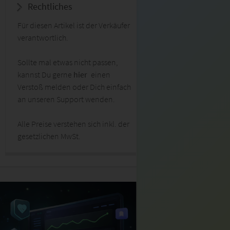
Rechtliches
Für diesen Artikel ist der Verkäufer
verantwortlich.
Sollte mal etwas nicht passen,
kannst Du gerne
hier
einen
Verstoß melden oder Dich einfach
an unseren Support wenden.
Alle Preise verstehen sich inkl. der
gesetzlichen MwSt.