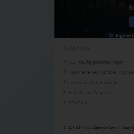
StudyAid.de
FAQ - Häufig gestellte Fragen
Allgemeine Geschäftsbedingung
Impressum & Datenschutz
Kontakt zum Support
RSS-Feed
© 2026 1M Media & Software GmbH - StudyAi