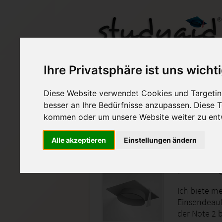
Ihre Privatsphäre ist uns wicht
Arit 5 / 0513 K20 ILS
Diese Website verwendet Cookies und Targeting
besser an Ihre Bedürfnisse anzupassen. Diese
Auf StudyAid.de verkau
kommen oder um unsere Website weiter zu ent
Alle akzeptieren
Einstellungen ändern
Startseite
Technik und Informatik
Arit 5 Al
Ich biete me
Einsendeauf
der Note 2 