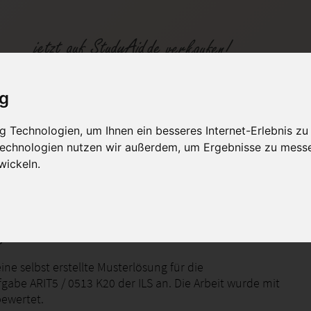
ig
 Technologien, um Ihnen ein besseres Internet-Erlebnis zu
 Technologien nutzen wir außerdem, um Ergebnisse zu mess
fen
Kategorien
Studiengänge / Lehr
wickeln.
gebra
ine selbst erstellte Musterlösung für die
gabe ARIT5 / 0513 K20 der ILS an. Die Arbeit wurde mit
bewertet.