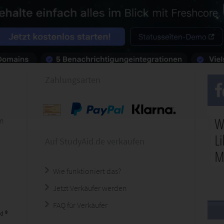
Zahlungsarten
en
Auf StudyAid.de verkaufen
Wie funktioniert das?
Jetzt Verkäufer werden
FAQ für Verkäufer
d ®