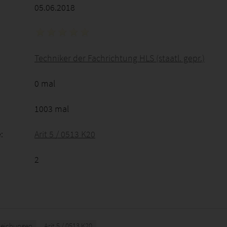
05.06.2018
Techniker der Fachrichtung HLS (staatl. gepr.)
0 mal
1003 mal
:
Arit 5 / 0513 K20
2
leichungen
Arit 5 / 0513 K20