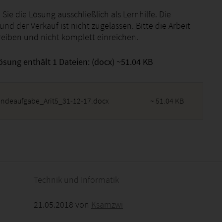
 Sie die Lösung ausschließlich als Lernhilfe. Die
nd der Verkauf ist nicht zugelassen. Bitte die Arbeit
reiben und nicht komplett einreichen.
ösung enthält 1 Dateien: (docx) ~51.04 KB
endeaufgabe_Arit5_31-12-17.docx
~ 51.04 KB
2026 - 08:02:52
Technik und Informatik
21.05.2018 von
Ksamzwi