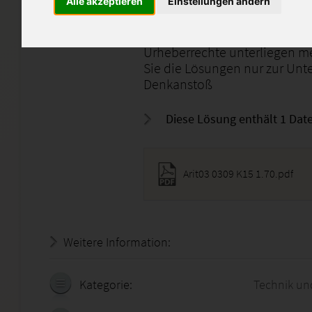
Alle akzeptieren
Einstellungen ändern
Einsendeaufgaben dürfen nicht
oder beim Ihrem Bildungsträg
Urheberrechte unterliegen me
Sie die Lösungen nur zur Unte
Denkanstoß
Diese Lösung enthält 1 Date
Arit03 0309 K15 1.70.pdf
Weitere Information:
19.07.2026 - 15:35:05
Kategorie:
Technik un