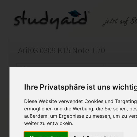
Arit03 0309 K15 Note 1.70
Auf StudyAid.de verkaufen
Kateg
Ihre Privatsphäre ist uns wichti
Startseite
Technik und Informatik
Diese Website verwendet Cookies und Targeting 
Algebra Rechnen mit Logari
ermöglichen und die Werbung, die Sie sehen, bes
außerdem, um Ergebnisse zu messen, um zu ver
Die Einsendeaufgabe zu ARIT
weiter zu entwickeln.
"Arit03 0309 K15"