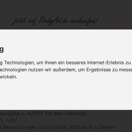
SGD
ig
 Technologien, um Ihnen ein besseres Internet-Erlebnis zu
fen
Kategorien
Studiengänge / Lehr
 Technologien nutzen wir außerdem, um Ergebnisse zu mess
wickeln.
sierungstechnik
eaufgabe zu AUT01F mit dem Heftkürzel
1 - U03"
e diese Lösungen nicht einfach, sollte auch in Deinem