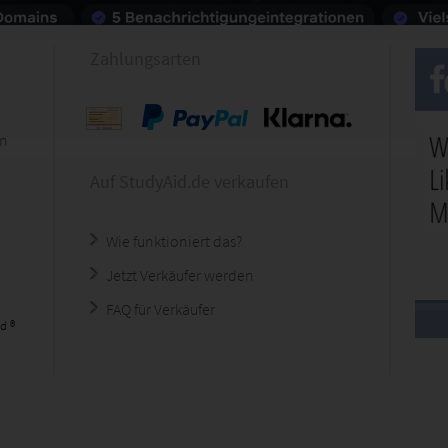
Zahlungsarten
en
Auf StudyAid.de verkaufen
Wie funktioniert das?
Jetzt Verkäufer werden
FAQ für Verkäufer
d ®