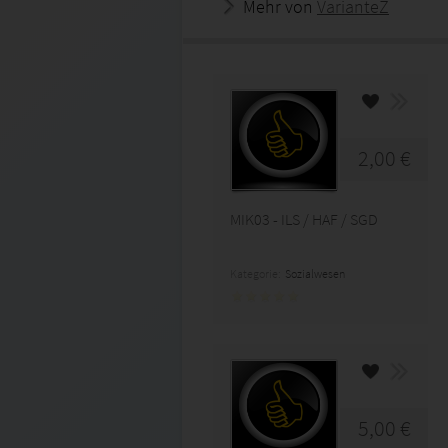
Mehr von
VarianteZ
2,00 €
MIK03 - ILS / HAF / SGD
Kategorie:
Sozialwesen
5,00 €