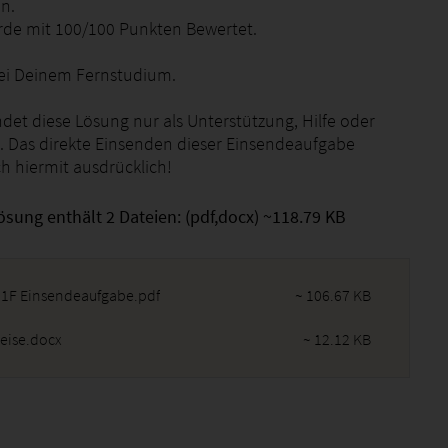
in.
de mit 100/100 Punkten Bewertet.
 bei Deinem Fernstudium.
det diese Lösung nur als Unterstützung, Hilfe oder
 Das direkte Einsenden dieser Einsendeaufgabe
h hiermit ausdrücklich!
ösung enthält 2 Dateien: (pdf,docx) ~118.79 KB
1F Einsendeaufgabe.pdf
~ 106.67 KB
eise.docx
~ 12.12 KB
2026 - 14:15:56