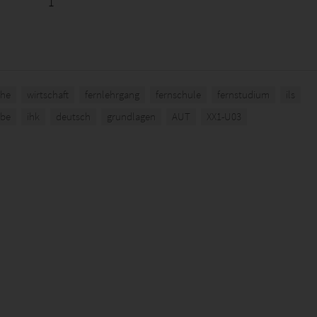
1
he
wirtschaft
fernlehrgang
fernschule
fernstudium
ils
abe
ihk
deutsch
grundlagen
AUT
XX1-U03