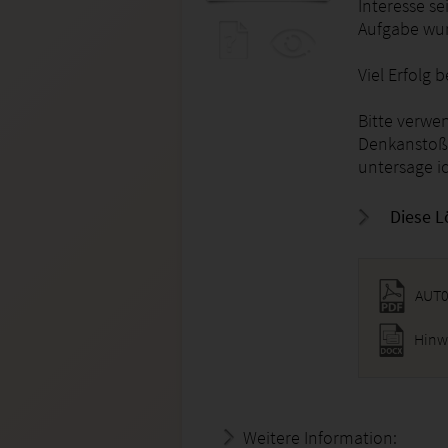
Interesse se
Aufgabe wur
Viel Erfolg
Bitte verwen
Denkanstoß.
untersage ic
Diese L
AUT0
Hinw
Weitere Information:
18.07.