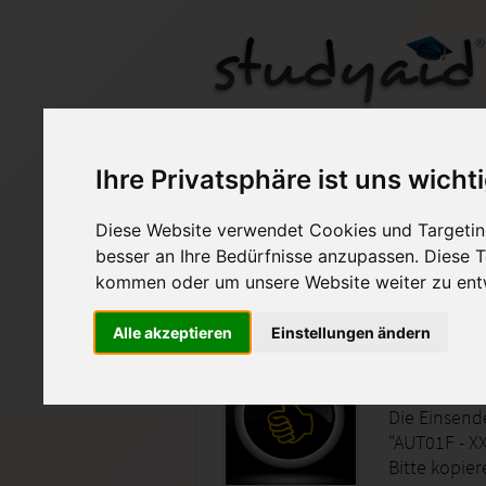
AUT01F ILS / HAF / 
Ihre Privatsphäre ist uns wicht
Diese Website verwendet Cookies und Targeting
Auf StudyAid.de verkau
besser an Ihre Bedürfnisse anzupassen. Diese
kommen oder um unsere Website weiter zu ent
Startseite
Technik und Informatik
Alle akzeptieren
Einstellungen ändern
Automati
Die Einsend
"AUT01F - XX
Bitte kopier