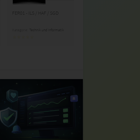
FER01 - ILS / HAF / SGD
Kategorie:
Technik und Informatik