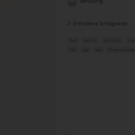
Benotung:
Enthaltene Schlagworte:
Bwl
technik
fallstudie
mat
haf
sgd
esa
Einsendeaufg