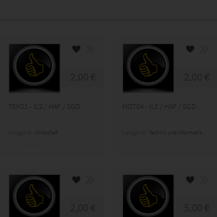
2,00 €
2,00 €
TEK01 - ILS / HAF / SGD
MOT04 - ILS / HAF / SGD
Kategorie:
Wirtschaft
Kategorie:
Technik und Informatik
2,00 €
5,00 €