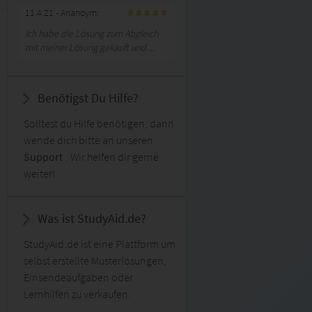
11.4.21
- Ananoym:
Ich habe die Lösung zum Abgleich
mit meiner Lösung gekauft und ...
Benötigst Du Hilfe?
Solltest du Hilfe benötigen, dann
wende dich bitte an unseren
Support
. Wir helfen dir gerne
weiter!
Was ist StudyAid.de?
StudyAid.de ist eine Plattform um
selbst erstellte Musterlösungen,
Einsendeaufgaben oder
Lernhilfen zu verkaufen.