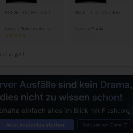
POG06 - ILS / HAF / SGD
MBT82 - ILS / HAF / SGD
Kategorie:
Technik und Informatik
Kategorie:
Wirtschaft
Z anzeigen!