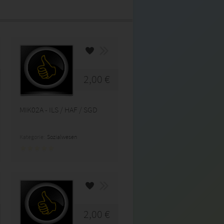
2,00 €
MIK02A - ILS / HAF / SGD
Kategorie:
Sozialwesen
2,00 €