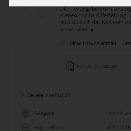
Die hier angebotenen Lösung
dienen nur als Hilfestellung. 
ausdrücklich das Kopieren u
dieser Lösung.
Diese Lösung enthält 1 Date
CONE01-XX2-A02.pdf
Weitere Information:
19.07.2026 - 17:48:12
Kategorie:
Technik un
Eingestellt am:
20.07.2021