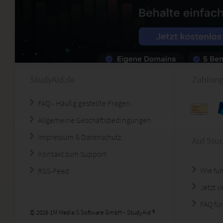
StudyAid.de
Zahlung
FAQ - Häufig gestellte Fragen
Allgemeine Geschäftsbedingungen
Impressum & Datenschutz
Auf Stu
Kontakt zum Support
Wie fun
RSS-Feed
Jetzt 
FAQ für
© 2026 1M Media & Software GmbH - StudyAid ®