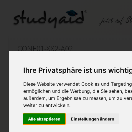
CONE01-XX2-A02
Auf StudyAid.de verkaufen
Kateg
Ihre Privatsphäre ist uns wichti
Diese Website verwendet Cookies und Targeting 
Startseite
Technik und Informatik
ermöglichen und die Werbung, die Sie sehen, bes
außerdem, um Ergebnisse zu messen, um zu ver
CONE01-XX2-A02 Einsendea
weiter zu entwickeln.
Lösung der Aufgaben
Alle akzeptieren
Einstellungen ändern
mit Note 1 Bewertet 100/100 