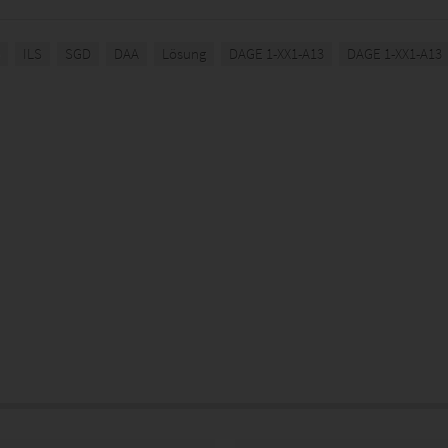
ILS
SGD
DAA
Lösung
DAGE 1-XX1-A13
DAGE 1-XX1-A13