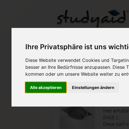
DAGE 1 | XX1 A13 (Not
Ihre Privatsphäre ist uns wicht
Diese Website verwendet Cookies und Targeting
Auf StudyAid.de verkau
besser an Ihre Bedürfnisse anzupassen. Diese
kommen oder um unsere Website weiter zu ent
Startseite
Technik und Informatik
Alle akzeptieren
Einstellungen ändern
Einsende
Hier erhalt
DAGE 1.
Diese darf 