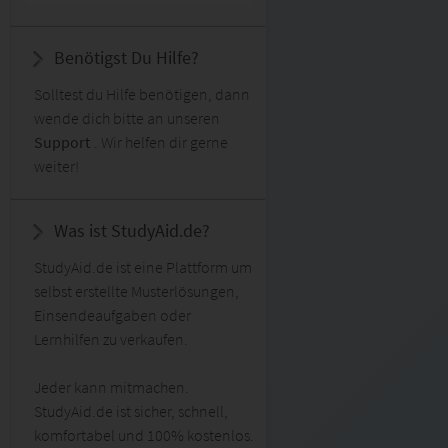
Benötigst Du Hilfe?
Solltest du Hilfe benötigen, dann
wende dich bitte an unseren
Support
. Wir helfen dir gerne
weiter!
Was ist StudyAid.de?
StudyAid.de ist eine Plattform um
selbst erstellte Musterlösungen,
Einsendeaufgaben oder
Lernhilfen zu verkaufen.
Jeder kann mitmachen.
StudyAid.de ist sicher, schnell,
komfortabel und 100% kostenlos.