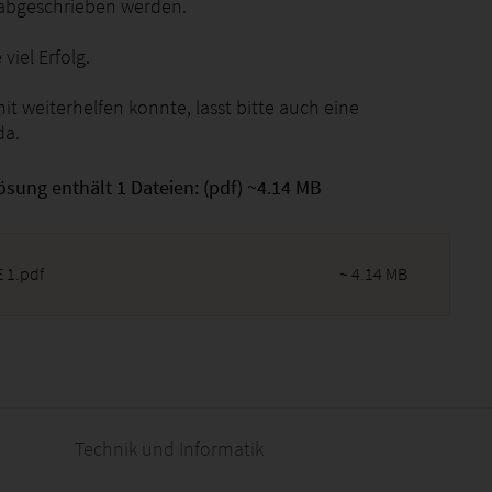
t abgeschrieben werden.
viel Erfolg.
mit weiterhelfen konnte, lasst bitte auch eine
da.
ösung enthält 1 Dateien: (pdf) ~4.14 MB
 1.pdf
~ 4.14 MB
2026 - 02:17:28
Technik und Informatik