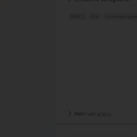
DAGE 1
ESA
Einsendeaufgabe
Mehr von
enerxy