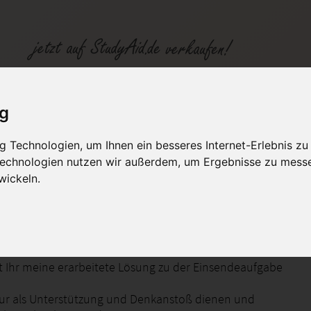
e 1,0)
ig
 Technologien, um Ihnen ein besseres Internet-Erlebnis zu
fen
Kategorien
Studiengänge / Lehr
 Technologien nutzen wir außerdem, um Ergebnisse zu mess
wickeln.
aufgabe DAGE 1-XX1-A13 (Note 1,0)
et Ihr meine erarbeitete Lösung zu der Einsendeaufgabe
nur als Unterstützung und Denkanstoß dienen und