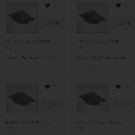
2,60 €
3,00 €
RBH 1 | 0718 K08 (Note
ARIT 8 | XX1 K10 (Note
1,0)
1,0)
Kategorie:
Technik und Informatik
Kategorie:
Technik und Informatik
2,60 €
3,00 €
HATE 3 | 1217 K09 (Note
STAT 1N | 0315 A08 (Note
1,7)
1,0)