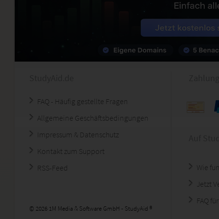
StudyAid.de
Zahlung
FAQ - Häufig gestellte Fragen
Allgemeine Geschäftsbedingungen
Impressum & Datenschutz
Auf Stu
Kontakt zum Support
Wie fun
RSS-Feed
Jetzt 
FAQ für
© 2026 1M Media & Software GmbH - StudyAid ®