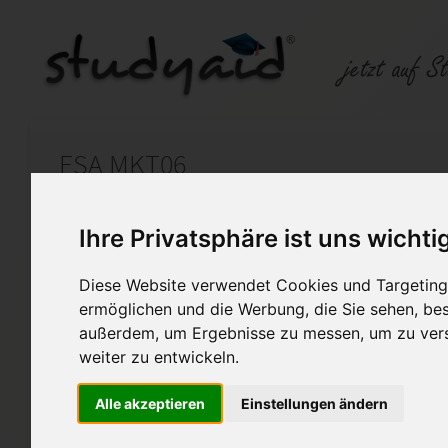
ESA MKT06
Auf StudyAid.de verkaufen
Kateg
Ihre Privatsphäre ist uns wichti
Diese Website verwendet Cookies und Targeting 
Startseite
Technik und Informatik
ermöglichen und die Werbung, die Sie sehen, bes
außerdem, um Ergebnisse zu messen, um zu ver
Geometrie und Trigonometri
weiter zu entwickeln.
Hallo!
Alle akzeptieren
Einstellungen ändern
Die von mir angebotenen Lös