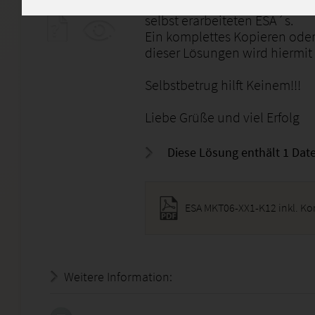
Vergleichen und als Hilfestel
selbst erarbeiteten ESA´s.
Ein komplettes Kopieren oder
dieser Lösungen wird hiermit
Selbstbetrug hilft Keinem!!!
Liebe Grüße und viel Erfolg
Diese Lösung enthält 1 Date
Weitere Information:
22.07.2026 - 01:20:18