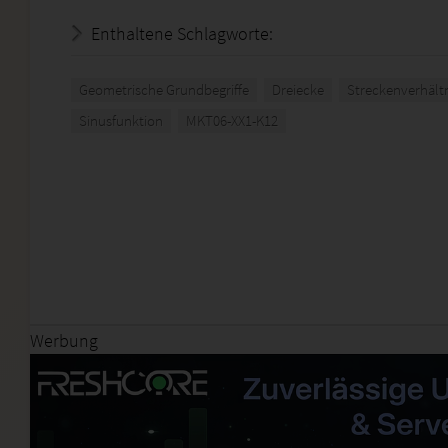
Enthaltene Schlagworte:
Geometrische Grundbegriffe
Dreiecke
Streckenverhält
Sinusfunktion
MKT06-XX1-K12
Werbung