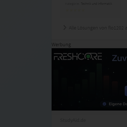
Kategorie:
Technik und Informatik
Alle Lösungen von flo1202 
Werbung
StudyAid.de