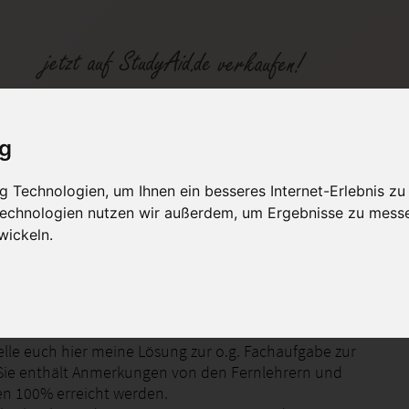
-FAFÜ01 0816 A03 - Note 1
ig
 Technologien, um Ihnen ein besseres Internet-Erlebnis zu
fen
Kategorien
Studiengänge / Lehr
 Technologien nutzen wir außerdem, um Ergebnisse zu mess
wickeln.
abe - Mitarbeiterführung
telle euch hier meine Lösung zur o.g. Fachaufgabe zur
Sie enthält Anmerkungen von den Fernlehrern und
n 100% erreicht werden.