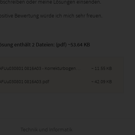
 abschreiben oder meine Lösungen einsenden.
ositive Bewertung würde ich mich sehr freuen.
ösung enthält 2 Dateien: (pdf) ~53.64 KB
PR-FAFUu030801 0816A03 - Korrekturbogen.pdf
~ 11.55 KB
AFUu030801 0816A03.pdf
~ 42.09 KB
2026 - 19:30:53
Technik und Informatik