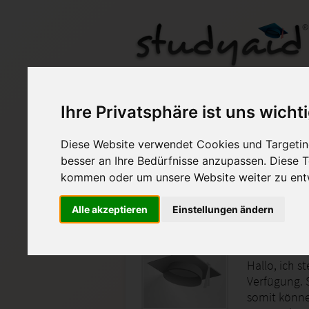
Fachaufgabe ILS - PR
Ihre Privatsphäre ist uns wicht
Diese Website verwendet Cookies und Targeting
Auf StudyAid.de verkau
besser an Ihre Bedürfnisse anzupassen. Diese
kommen oder um unsere Website weiter zu ent
Startseite
Technik und Informatik
Alle akzeptieren
Einstellungen ändern
Fachaufg
Hallo, ich s
Verfügung. 
somit könne