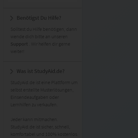
Benötigst Du Hilfe?
Solltest du Hilfe benötigen, dann
wende dich bitte an unseren
Support
. Wir helfen dir gerne
weiter!
Was ist StudyAid.de?
StudyAid.de ist eine Plattform um
selbst erstellte Musterlösungen,
Einsendeaufgaben oder
Lernhilfen zu verkaufen.
Jeder kann mitmachen.
StudyAid.de ist sicher, schnell,
komfortabel und 100% kostenlos.