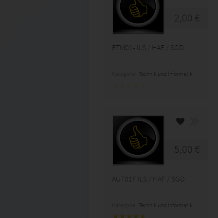
2,00 €
ETM01- ILS / HAF / SGD
Kategorie:
Technik und Informatik
5,00 €
AUT01F ILS / HAF / SGD
Kategorie:
Technik und Informatik