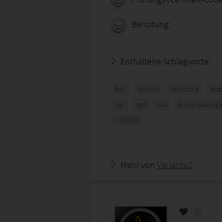
Benotung:
Enthaltene Schlagworte:
Bwl
technik
fallstudie
mat
haf
sgd
esa
Einsendeaufg
XX3 K09
Mehr von
VarianteZ