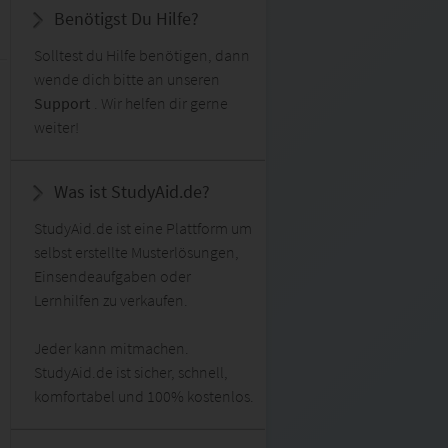
Benötigst Du Hilfe?
Solltest du Hilfe benötigen, dann
wende dich bitte an unseren
Support
. Wir helfen dir gerne
weiter!
Was ist StudyAid.de?
StudyAid.de ist eine Plattform um
selbst erstellte Musterlösungen,
Einsendeaufgaben oder
Lernhilfen zu verkaufen.
Jeder kann mitmachen.
StudyAid.de ist sicher, schnell,
komfortabel und 100% kostenlos.