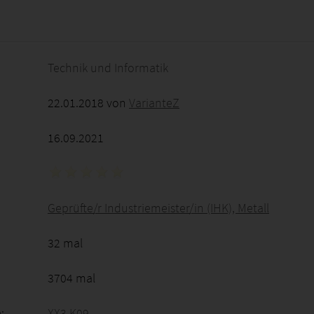
2026 - 06:41:55
Technik und Informatik
22.01.2018 von
VarianteZ
16.09.2021
Geprüfte/r Industriemeister/in (IHK), Metall
32 mal
3704 mal
:
XX3 K09