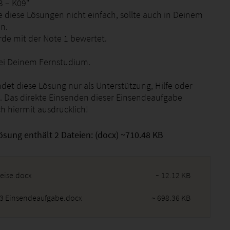
3 – K09"
e diese Lösungen nicht einfach, sollte auch in Deinem
in.
de mit der Note 1 bewertet.
 bei Deinem Fernstudium.
det diese Lösung nur als Unterstützung, Hilfe oder
 Das direkte Einsenden dieser Einsendeaufgabe
h hiermit ausdrücklich!
ösung enthält 2 Dateien: (docx) ~710.48 KB
eise.docx
~ 12.12 KB
3 Einsendeaufgabe.docx
~ 698.36 KB