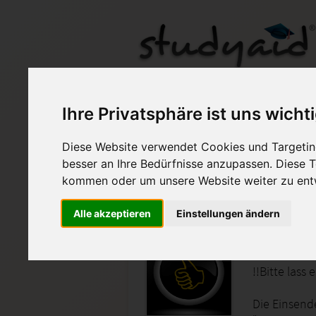
FER03 - ILS / HAF / 
Ihre Privatsphäre ist uns wicht
Diese Website verwendet Cookies und Targeting
Auf StudyAid.de verkau
besser an Ihre Bedürfnisse anzupassen. Diese
kommen oder um unsere Website weiter zu ent
Startseite
Technik und Informatik
Alle akzeptieren
Einstellungen ändern
Fertigun
!!Bitte lass
Die Einsend