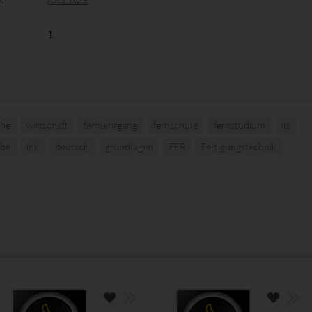
1
he
wirtschaft
fernlehrgang
fernschule
fernstudium
ils
abe
ihk
deutsch
grundlagen
FER
Fertigungstechnik