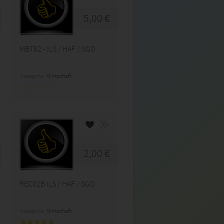
5,00 €
MBT82 - ILS / HAF / SGD
Kategorie:
Wirtschaft
2,00 €
REC02B ILS / HAF / SGD
Kategorie:
Wirtschaft