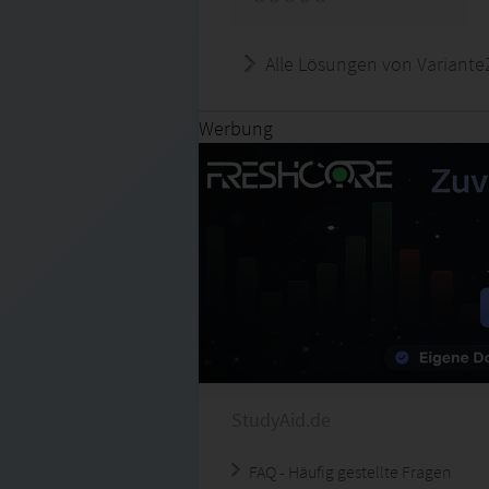
Alle Lösungen von Variante
Werbung
StudyAid.de
FAQ - Häufig gestellte Fragen