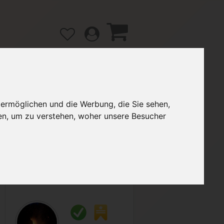
 ermöglichen und die Werbung, die Sie sehen,
gänge
Hilfe / FAQ
en, um zu verstehen, woher unsere Besucher
2,00 €
Verkäufer:
VarianteZ