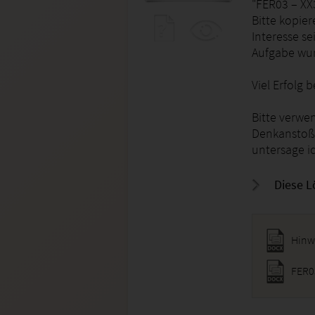
"FER03 – XX
Bitte kopier
Interesse se
Aufgabe wur
Viel Erfolg
Bitte verwen
Denkanstoß.
untersage ic
Diese L
Hinw
FER0