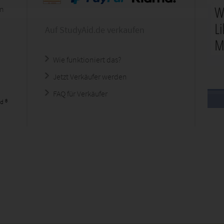
en
Auf StudyAid.de verkaufen
Wie funktioniert das?
Jetzt Verkäufer werden
FAQ für Verkäufer
d ®