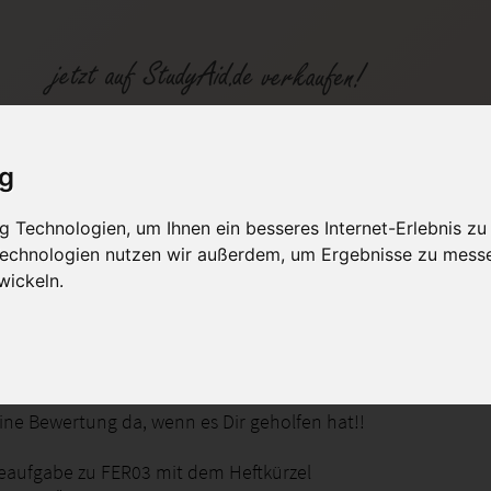
SGD
ig
 Technologien, um Ihnen ein besseres Internet-Erlebnis zu
fen
Kategorien
Studiengänge / Lehr
 Technologien nutzen wir außerdem, um Ergebnisse zu mess
wickeln.
gstechnik
 eine Bewertung da, wenn es Dir geholfen hat!!
eaufgabe zu FER03 mit dem Heftkürzel