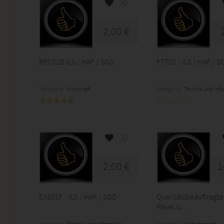
2,00 €
REC02B ILS / HAF / SGD
FTT02 - ILS / HAF / 
Kategorie:
Wirtschaft
Kategorie:
Technik und Inf
2,00 €
1
EXE01F - ILS / HAF / SGD
Qualitätsbeauftragte
Paket IL...
Kategorie:
Technik und Informatik
Kategorie:
Management