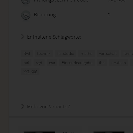
Benotung:
2
Enthaltene Schlagworte:
Bwl
technik
fallstudie
mathe
wirtschaft
fern
haf
sgd
esa
Einsendeaufgabe
ihk
deutsch
XX1 K06
Mehr von
VarianteZ