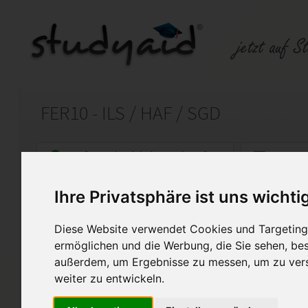
FER10 - ILS / HAF / SGD
Auf StudyAid.de verkaufen
Kateg
Ihre Privatsphäre ist uns wichti
Startseite
Technik und Informatik
Diese Website verwendet Cookies und Targeting 
Fertigungstechnik
ermöglichen und die Werbung, die Sie sehen, bes
außerdem, um Ergebnisse zu messen, um zu ver
!!Bitte lass eine Bewertung da
weiter zu entwickeln.
Die Einsendeaufgabe zu FER1