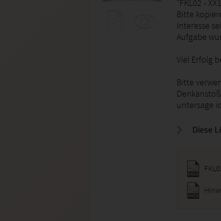
"FKL02 - XX1
Bitte kopier
Interesse se
Aufgabe wur
Viel Erfolg
Bitte verwen
Denkanstoß.
untersage ic
Diese L
FKL0
Hinw