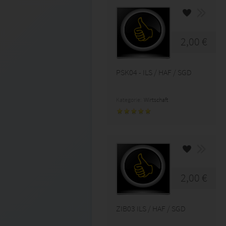
2,00 €
PSK04 - ILS / HAF / SGD
Kategorie:
Wirtschaft
2,00 €
ZIB03 ILS / HAF / SGD