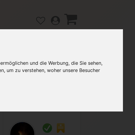
 ermöglichen und die Werbung, die Sie sehen,
gänge
Hilfe / FAQ
en, um zu verstehen, woher unsere Besucher
2,00 €
Verkäufer:
VarianteZ