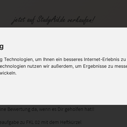
D
ig
 Technologien, um Ihnen ein besseres Internet-Erlebnis zu
fen
Kategorien
Studiengänge / Lehr
 Technologien nutzen wir außerdem, um Ergebnisse zu mess
wickeln.
anspruchungsarten und hookesche Gesetz
 eine Bewertung da, wenn es Dir geholfen hat!!
eaufgabe zu FKL 02 mit dem Heftkürzel