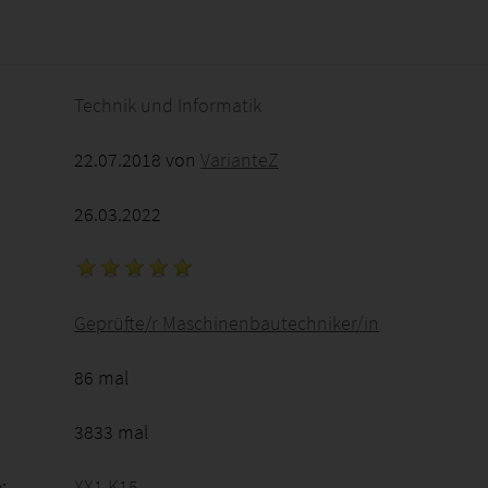
2026 - 12:40:15
Technik und Informatik
22.07.2018 von
VarianteZ
26.03.2022
Geprüfte/r Maschinenbautechniker/in
86 mal
3833 mal
:
XX1 K15