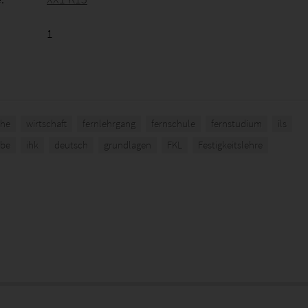
1
he
wirtschaft
fernlehrgang
fernschule
fernstudium
ils
abe
ihk
deutsch
grundlagen
FKL
Festigkeitslehre