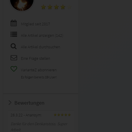
Mitglied seit 2017
Alle Artikel anzeigen (142)
Alle Artikel durchsuchen
Eine Frage stellen
VarianteZ abonnieren
Es folgen bereits
19
User!
Bewertungen
26.3.22
- Ananoym:
Danke für den Denkanstoss. Super
Arbeit