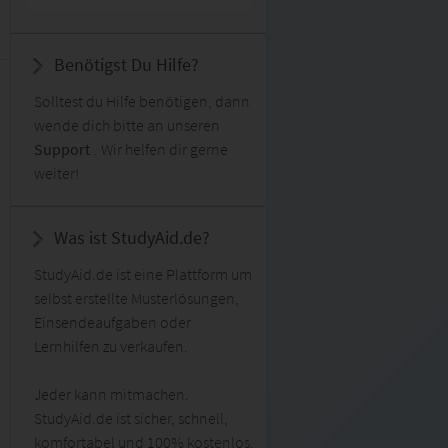
Benötigst Du Hilfe?
Solltest du Hilfe benötigen, dann
wende dich bitte an unseren
Support
. Wir helfen dir gerne
weiter!
Was ist StudyAid.de?
StudyAid.de ist eine Plattform um
selbst erstellte Musterlösungen,
Einsendeaufgaben oder
Lernhilfen zu verkaufen.
Jeder kann mitmachen.
StudyAid.de ist sicher, schnell,
komfortabel und 100% kostenlos.