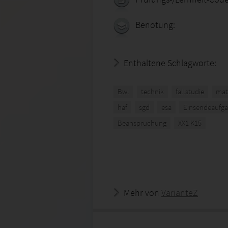
Benotung:
Enthaltene Schlagworte:
Bwl
technik
fallstudie
mat
haf
sgd
esa
Einsendeaufg
Beanspruchung
XX1 K15
Mehr von
VarianteZ