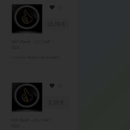
16,00 €
MKT Paket - ILS / HAF /
SGD - ...
Kategorie:
Technik und Informatik
8,00 €
MIK Paket - ILS / HAF /
SGD - ...