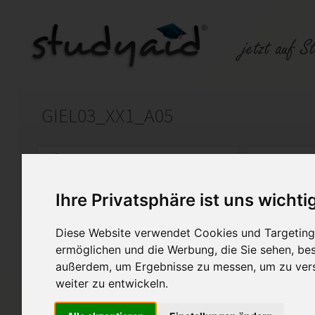
GIEL03_XX1_A05
Auf StudyAid.de verkaufen
Kateg
Ihre Privatsphäre ist uns wichti
Startseite
Technik und Informatik
Diese Website verwendet Cookies und Targeting 
Grundlagen der Elektronik - 
ermöglichen und die Werbung, die Sie sehen, bes
außerdem, um Ergebnisse zu messen, um zu ver
Lösungen zur Einsendeaufgab
weiter zu entwickeln.
SGD zum Vergleichen mit Ihr
Die Arbeit wurde mit der Note