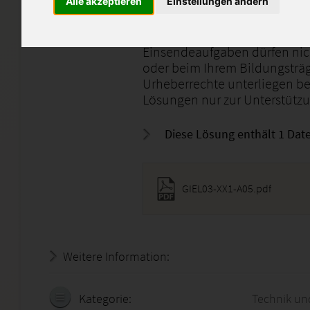
Alle akzeptieren
Einstellungen ändern
Lernheft-Code: GIEL03_XX1_
Einsendeaufgaben dürfen nicht
oder beim Ihrem Bildungsträg
Urheberrechte unterliegen bei
Lösungen nur zur Unterstützun
Diese Lösung enthält 1 Date
GIEL03-XX1-A05.pdf
Weitere Information:
19.07.2026 - 16:54:36
Kategorie:
Technik un