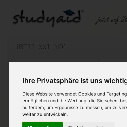
IBT12_XX1_N01
Auf StudyAid.de verkaufen
Kateg
Ihre Privatsphäre ist uns wichti
Startseite
Technik und Informatik
Diese Website verwendet Cookies und Targeting 
Allgemeine Leittechnik
ermöglichen und die Werbung, die Sie sehen, bes
außerdem, um Ergebnisse zu messen, um zu ver
Lösungen zur Einsendeaufgab
weiter zu entwickeln.
SGD zum Vergleichen mit Ihr
Die Arbeit wurde mit der Note