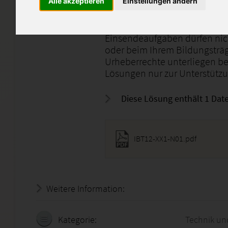
Alle akzeptieren
Einstellungen ändern
Lernheft-Code: IBT12_XX1_N
Einsendeaufgaben dürfen nicht
oder beim Ihrem Bildungsträg
Urheberrechte unterliegen bei
Lösungen nur zur Unterstützun
Diese Lösung enthält 1 Date
IBT12-XX1-N01.pdf
Weitere Information:
18.07.2026 - 16:34:02
Kategorie:
Technik un