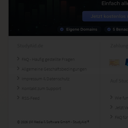
StudyAid.de
Zahlung
FAQ - Häufig gestellte Fragen
Allgemeine Geschäftsbedingungen
Impressum & Datenschutz
Auf Stu
Kontakt zum Support
Wie fun
RSS-Feed
Jetzt 
FAQ für
© 2026 1M Media & Software GmbH - StudyAid ®