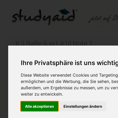
ILS BaBe 6-xx1-A10 Note 1
Auf StudyAid.de verkaufen
Kateg
Ihre Privatsphäre ist uns wichti
Diese Website verwendet Cookies und Targeting 
Startseite
Technik und Informatik
ermöglichen und die Werbung, die Sie sehen, bes
außerdem, um Ergebnisse zu messen, um zu ver
Baubetriebslehre
weiter zu entwickeln.
Zum Verkauf steht meine selb
Alle akzeptieren
Einstellungen ändern
Diese darf nur zu eigenen Pr
werden.