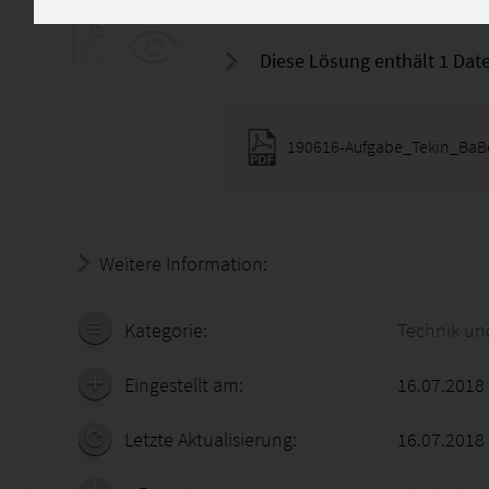
Also nicht kopieren und absc
Diese Lösung enthält 1 Date
190616-Aufgabe_Tekin_BaBe
Weitere Information:
18.07.2026 - 21:36:03
Kategorie:
Technik un
Eingestellt am:
16.07.2018
Letzte Aktualisierung:
16.07.2018