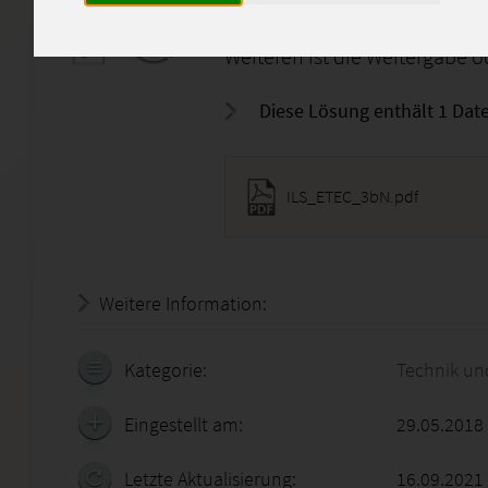
oder Denkanstoß. Das direkte
Einsendeaufgabe untersage ic
Weiteren ist die Weitergabe od
Diese Lösung enthält 1 Date
ILS_ETEC_3bN.pdf
Weitere Information:
20.07.2026 - 02:37:37
Kategorie:
Technik un
Eingestellt am:
29.05.2018
Letzte Aktualisierung:
16.09.2021