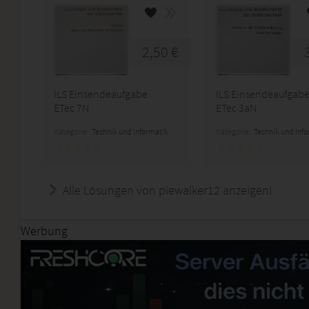
2,50 €
ILS Einsendeaufgabe
ILS Einsendeaufgab
ETec 7N
ETec 3aN
Kategorie:
Technik und Informatik
Kategorie:
Technik und Inf
Alle Lösungen von piewalker12 anzeigen!
Werbung