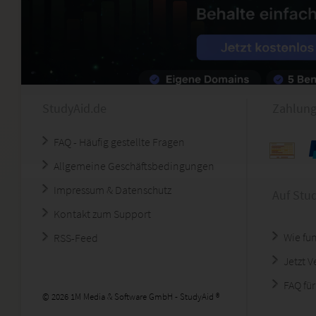
StudyAid.de
Zahlung
FAQ - Häufig gestellte Fragen
Allgemeine Geschäftsbedingungen
Impressum & Datenschutz
Auf Stu
Kontakt zum Support
Wie fun
RSS-Feed
Jetzt 
FAQ für
© 2026 1M Media & Software GmbH - StudyAid ®