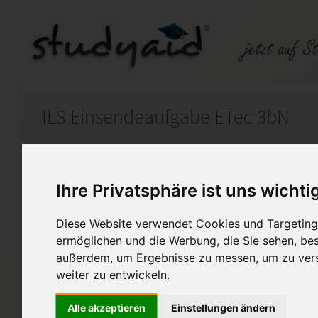
ILS Einsendeaufgabe ETec 3bN
Auf StudyAid.de verkaufen
Kateg
Ihre Privatsphäre ist uns wichti
Startseite
Technik und Informatik
Diese Website verwendet Cookies und Targeting 
ermöglichen und die Werbung, die Sie sehen, bes
Magnetischer Kreis Zeitlich 
außerdem, um Ergebnisse zu messen, um zu ver
Lösung wurde mit 1,0 bewerte
weiter zu entwickeln.
Bitte verwendet diese Lösung 
Alle akzeptieren
Einstellungen ändern