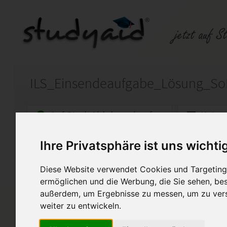
ILS_Einsendeaufgabe_Lösung_So
Auf StudyAid.de verkaufen
Kateg
Ihre Privatsphäre ist uns wichti
Startseite
Technik und Informatik
Diese Website verwendet Cookies und Targeting 
Sozialkunde/Politik
ermöglichen und die Werbung, die Sie sehen, bes
außerdem, um Ergebnisse zu messen, um zu ver
Biete hier meine Korriegiert
SoPo 1 an.
weiter zu entwickeln.
Die Korrektur des Fernlehrers 