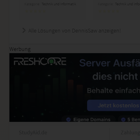
Kategorie:
Technik und Informatik
Kategorie:
Technik und Inf
Alle Lösungen von DennisSaw anzeigen!
Werbung
StudyAid.de
Zahlung