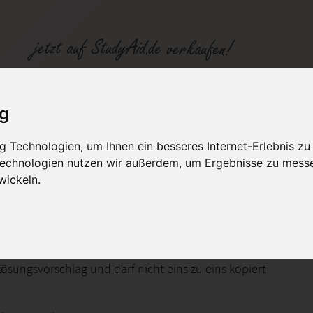
ig
 Technologien, um Ihnen ein besseres Internet-Erlebnis zu
fen
Kategorien
Studiengänge / Lehr
 Technologien nutzen wir außerdem, um Ergebnisse zu mess
wickeln.
ung und Multimedia
 Lösungsvorschlag und darf nicht eins zu eins kopiert