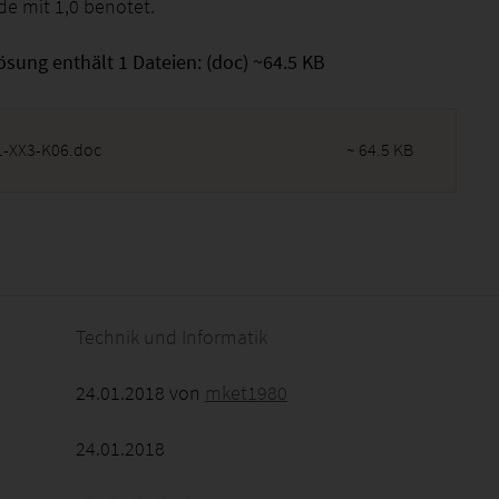
de mit 1,0 benotet.
ösung enthält 1 Dateien: (doc) ~64.5 KB
1-XX3-K06.doc
~ 64.5 KB
2026 - 22:19:00
Technik und Informatik
24.01.2018 von
mket1980
24.01.2018