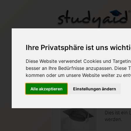
ITB01
Ihre Privatsphäre ist uns wicht
Diese Website verwendet Cookies und Targeting
Auf StudyAid.de verkau
besser an Ihre Bedürfnisse anzupassen. Diese
kommen oder um unsere Website weiter zu ent
Startseite
Technik und Informatik
Alle akzeptieren
Einstellungen ändern
Vernetz
Dies ist ein
werden.