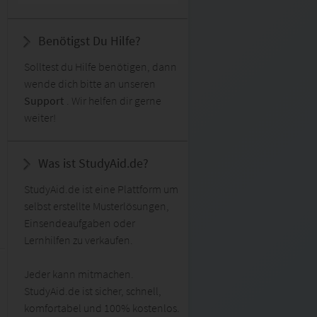
Benötigst Du Hilfe?
Solltest du Hilfe benötigen, dann
wende dich bitte an unseren
Support
. Wir helfen dir gerne
weiter!
Was ist StudyAid.de?
StudyAid.de ist eine Plattform um
selbst erstellte Musterlösungen,
Einsendeaufgaben oder
Lernhilfen zu verkaufen.
Jeder kann mitmachen.
StudyAid.de ist sicher, schnell,
komfortabel und 100% kostenlos.