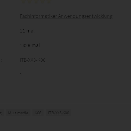
Fachinformatiker Anwendungsentwicklung
11 mal
1828 mal
:
ITB-XX3-K06
1
g
Multimedia
K06
ITB-XX3-K06