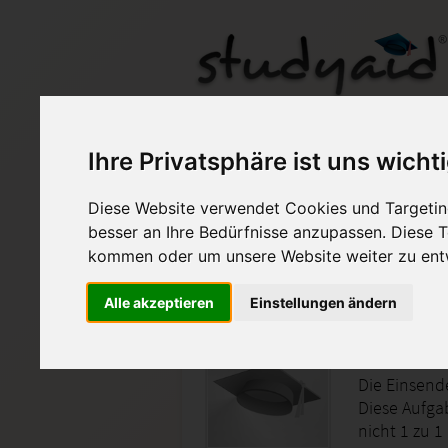
KOM02N-XX02
Ihre Privatsphäre ist uns wicht
Diese Website verwendet Cookies und Targeting
Auf StudyAid.de verkau
besser an Ihre Bedürfnisse anzupassen. Diese
kommen oder um unsere Website weiter zu ent
Startseite
Technik und Informatik
Alle akzeptieren
Einstellungen ändern
Technike
Die Einsen
Diese Aufga
nicht 1 zu