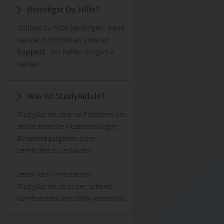
Benötigst Du Hilfe?
Solltest du Hilfe benötigen, dann
wende dich bitte an unseren
Support
. Wir helfen dir gerne
weiter!
Was ist StudyAid.de?
StudyAid.de ist eine Plattform um
selbst erstellte Musterlösungen,
Einsendeaufgaben oder
Lernhilfen zu verkaufen.
Jeder kann mitmachen.
StudyAid.de ist sicher, schnell,
komfortabel und 100% kostenlos.