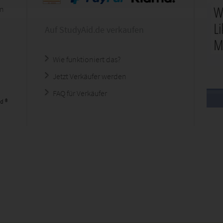
en
Auf StudyAid.de verkaufen
Wie funktioniert das?
Jetzt Verkäufer werden
FAQ für Verkäufer
d ®