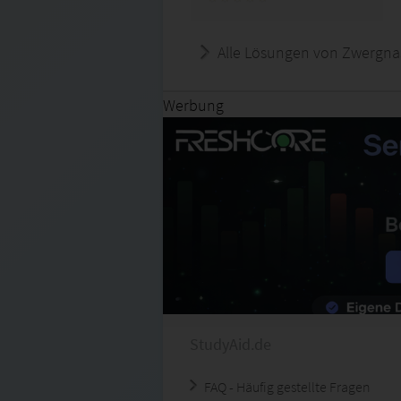
Alle Lösungen von Zwergna
Werbung
StudyAid.de
FAQ - Häufig gestellte Fragen