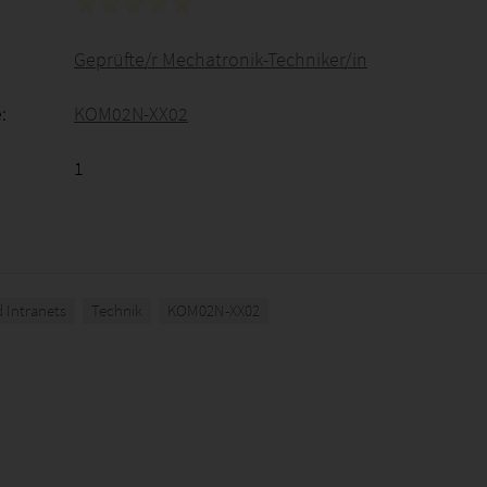
Geprüfte/r Mechatronik-Techniker/in
:
KOM02N-XX02
1
 Intranets
Technik
KOM02N-XX02