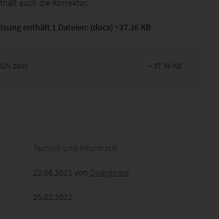
thält auch die Korrektur.
ösung enthält 1 Dateien: (docx) ~37.36 KB
2N.docx
~ 37.36 KB
2026 - 17:47:12
Technik und Informatik
22.06.2021 von
Zwergnase
25.02.2022