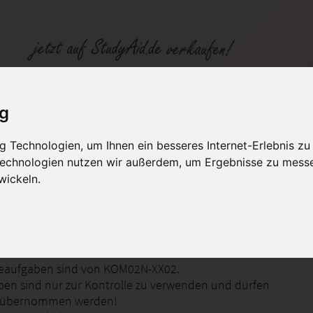
ig
 Technologien, um Ihnen ein besseres Internet-Erlebnis zu
fen
Kategorien
Studiengänge / Lehr
 Technologien nutzen wir außerdem, um Ergebnisse zu mess
wickeln.
n des Internets und Intranets
deaufgaben sind von KOM02N-XX02.
ben sind nur zur Kontrolle zu verwenden und dürfen
 1 übernommen werden!