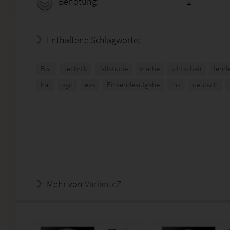
Benotung:
2
Enthaltene Schlagworte:
Bwl
technik
fallstudie
mathe
wirtschaft
fern
haf
sgd
esa
Einsendeaufgabe
ihk
deutsch
Mehr von
VarianteZ