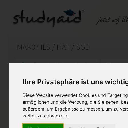
MAK07 ILS / HAF / SGD
Auf StudyAid.de verkaufen
Kateg
Ihre Privatsphäre ist uns wichti
Startseite
Technik und Informatik
Diese Website verwendet Cookies und Targeting 
Steuerungstechnik
ermöglichen und die Werbung, die Sie sehen, bes
außerdem, um Ergebnisse zu messen, um zu ver
Die Einsendeaufgabe zu MAK0
weiter zu entwickeln.
"MAK07 - XX1 - A08"
Bitte kopiere diese Lösungen n