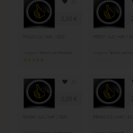
2,00 €
FKL02 ILS / HAF / SGD
FER07 - ILS / HAF / 
Kategorie:
Technik und Informatik
Kategorie:
Technik und Inf
2,00 €
EXA06 - ILS / HAF / SGD
RBH02 ILS / HAF / S
Kategorie:
Technik und Informatik
Kategorie:
Wirtschaft