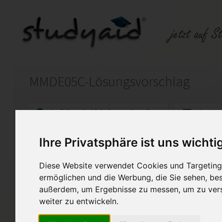
MMDE05C-Lösungsvorschlag
Auf StudyAid.de verkaufen
Kateg
Ihre Privatsphäre ist uns wichti
Startseite
Technik und Informatik
Diese Website verwendet Cookies und Targeting 
Lehrgang Gepr. Web-Entwick
ermöglichen und die Werbung, die Sie sehen, bes
außerdem, um Ergebnisse zu messen, um zu ver
Das ist nur ein Lösungsvorschl
übernehmen.
weiter zu entwickeln.
Die Aufgabe wurde mit 1,0 be