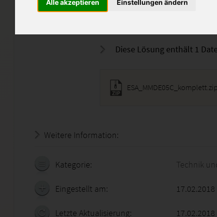
Alle akzeptieren
Einstellungen ändern
Der Zip-Ordner enthält ein 
zur Lösung der Aufgabe.
Diese Lösung enthält 1 Date
ESA_MMDE05C_komplett.zi
Weitere Information:
20.07.2026 - 21:17:37
Kategorie:
Technik un
Eingestellt am:
17.02.2018
Letzte Aktualisierung:
17.02.2018