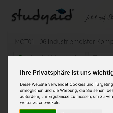
MOT01 - 06 Industriemeister Komp
Auf StudyAid.de verkaufen
Kateg
Ihre Privatsphäre ist uns wichti
Startseite
Technik und Informatik
Diese Website verwendet Cookies und Targeting 
MOT01-06
ermöglichen und die Werbung, die Sie sehen, bes
außerdem, um Ergebnisse zu messen, um zu ver
MOT01 - 06
weiter zu entwickeln.