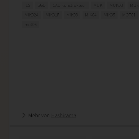
ILS
SGD
CAD Konstrukteur
MUK
MUK03
MUK
MIK02A
MIK01F
MIK03
MIK04
MIK05
MOT01
mot06
Mehr von
Hashirama