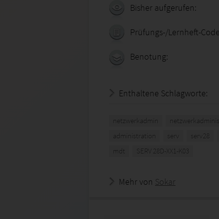
Bisher aufgerufen:
Prüfungs-/Lernheft-Code
Benotung:
Enthaltene Schlagworte:
netzwerkadmin
netzwerkadminis
administration
serv
serv28
mdt
SERV 28D-XX1-K03
Mehr von
Sokar