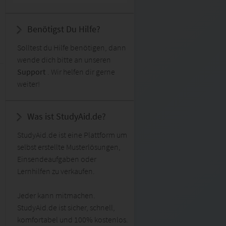
Benötigst Du Hilfe?
Solltest du Hilfe benötigen, dann
wende dich bitte an unseren
Support
. Wir helfen dir gerne
weiter!
Was ist StudyAid.de?
StudyAid.de ist eine Plattform um
selbst erstellte Musterlösungen,
Einsendeaufgaben oder
Lernhilfen zu verkaufen.
Jeder kann mitmachen.
StudyAid.de ist sicher, schnell,
komfortabel und 100% kostenlos.