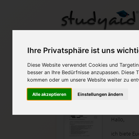
Ihre Privatsphäre ist uns wicht
Diese Website verwendet Cookies und Targeting
Auf StudyAid.de verkau
besser an Ihre Bedürfnisse anzupassen. Diese
kommen oder um unsere Website weiter zu ent
Startseite
Technik und Informatik
Alle akzeptieren
Einstellungen ändern
Bereitst
Hallo,
ich biete E