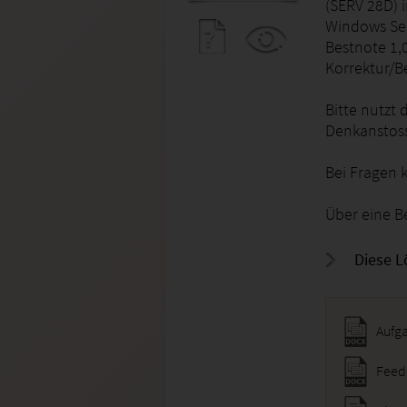
(SERV 28D) 
Windows Ser
Bestnote 1,0
Korrektur/B
Bitte nutzt 
Denkanstoss 
Bei Fragen 
Über eine B
Diese L
Aufg
Feed