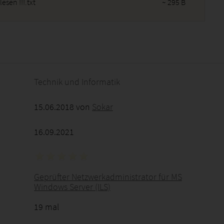
lesen !!!.txt
~ 295 B
2026 - 14:38:47
Technik und Informatik
15.06.2018 von
Sokar
16.09.2021
Geprüfter Netzwerkadministrator für MS
Windows Server (ILS)
19 mal