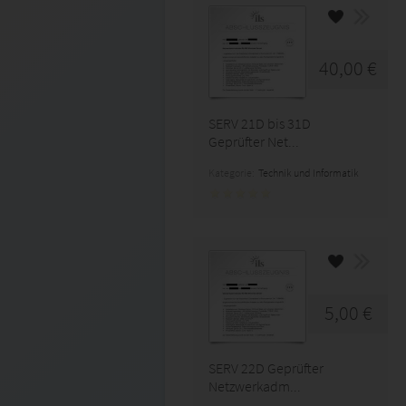
40,00 €
SERV 21D bis 31D
Geprüfter Net...
Kategorie:
Technik und Informatik
5,00 €
SERV 22D Geprüfter
Netzwerkadm...