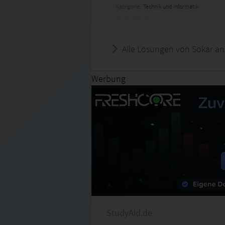
Kategorie:
Technik und Informatik
Alle Lösungen von Sokar an
Werbung
StudyAid.de