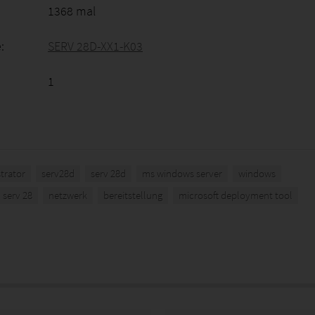
1368 mal
:
SERV 28D-XX1-K03
1
trator
serv28d
serv 28d
ms windows server
windows
serv 28
netzwerk
bereitstellung
microsoft deployment tool