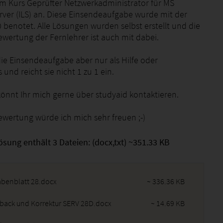
im Kurs Geprüfter Netzwerkadministrator für MS
ver (ILS) an. Diese Einsendeaufgabe wurde mit der
 benotet. Alle Lösungen wurden selbst erstellt und die
ewertung der Fernlehrer ist auch mit dabei.
die Einsendeaufgabe aber nur als Hilfe oder
und reicht sie nicht 1 zu 1 ein.
könnt Ihr mich gerne über studyaid kontaktieren.
ewertung würde ich mich sehr freuen ;-)
ösung enthält 3 Dateien: (docx,txt) ~351.33 KB
abenblatt 28.docx
~ 336.36 KB
back und Korrektur SERV 28D.docx
~ 14.69 KB