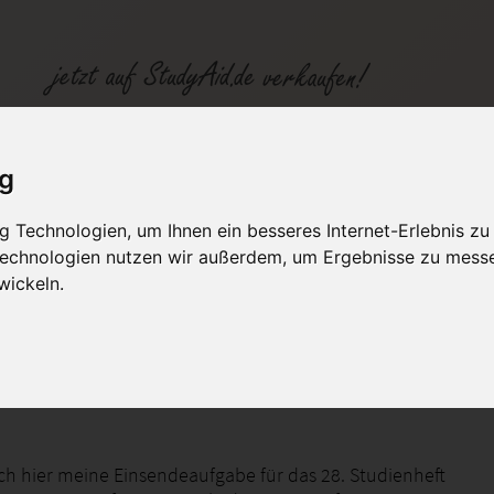
SERV 28D Geprüfter Netzwerkadministrator für MS Windows Server
ig
 Technologien, um Ihnen ein besseres Internet-Erlebnis zu
fen
Kategorien
Studiengänge / Lehr
 Technologien nutzen wir außerdem, um Ergebnisse zu mess
wickeln.
ellung von Software und Updates
uch hier meine Einsendeaufgabe für das 28. Studienheft