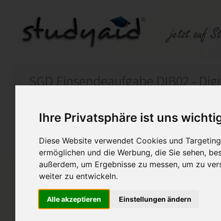
Auf StudyAid.de verkaufen
Kateg
Ihre Privatsphäre ist uns wichti
Diese Website verwendet Cookies und Targeting 
Startseite
Technik und Informatik
ermöglichen und die Werbung, die Sie sehen, bes
außerdem, um Ergebnisse zu messen, um zu ver
Digitalisierung und Big Data
weiter zu entwickeln.
Hallo, ich stelle euch hier me
Alle akzeptieren
Einstellungen ändern
Einsendeaufgabe zur Verfügu
Über eine positive Bewertung