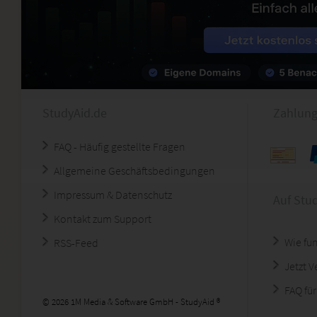
StudyAid.de
Zahlung
FAQ - Häufig gestellte Fragen
Allgemeine Geschäftsbedingungen
Impressum & Datenschutz
Auf Stu
Kontakt zum Support
Wie fun
RSS-Feed
Jetzt 
FAQ für
© 2026 1M Media & Software GmbH - StudyAid ®