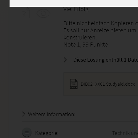
Viel Erfolg.
Bitte nicht einfach Kopieren 
Es soll nur Anreize bieten um
konstruieren.
Note 1, 99 Punkte
Diese Lösung enthält 1 Date
DIB02_XX01 Studyaid.docx
Weitere Information:
19.07.2026 - 06:42:18
Kategorie:
Technik un